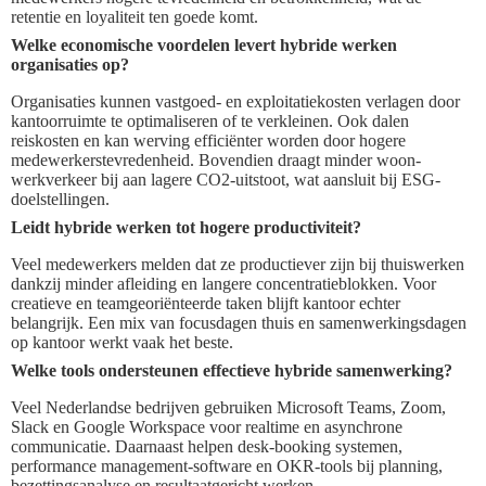
retentie en loyaliteit ten goede komt.
Welke economische voordelen levert hybride werken
organisaties op?
Organisaties kunnen vastgoed- en exploitatiekosten verlagen door
kantoorruimte te optimaliseren of te verkleinen. Ook dalen
reiskosten en kan werving efficiënter worden door hogere
medewerkerstevredenheid. Bovendien draagt minder woon-
werkverkeer bij aan lagere CO2-uitstoot, wat aansluit bij ESG-
doelstellingen.
Leidt hybride werken tot hogere productiviteit?
Veel medewerkers melden dat ze productiever zijn bij thuiswerken
dankzij minder afleiding en langere concentratieblokken. Voor
creatieve en teamgeoriënteerde taken blijft kantoor echter
belangrijk. Een mix van focusdagen thuis en samenwerkingsdagen
op kantoor werkt vaak het beste.
Welke tools ondersteunen effectieve hybride samenwerking?
Veel Nederlandse bedrijven gebruiken Microsoft Teams, Zoom,
Slack en Google Workspace voor realtime en asynchrone
communicatie. Daarnaast helpen desk-booking systemen,
performance management-software en OKR-tools bij planning,
bezettingsanalyse en resultaatgericht werken.