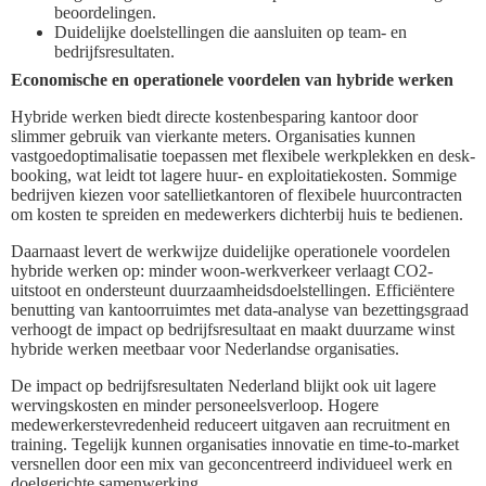
beoordelingen.
Duidelijke doelstellingen die aansluiten op team- en
bedrijfsresultaten.
Economische en operationele voordelen van hybride werken
Hybride werken biedt directe kostenbesparing kantoor door
slimmer gebruik van vierkante meters. Organisaties kunnen
vastgoedoptimalisatie toepassen met flexibele werkplekken en desk-
booking, wat leidt tot lagere huur- en exploitatiekosten. Sommige
bedrijven kiezen voor satellietkantoren of flexibele huurcontracten
om kosten te spreiden en medewerkers dichterbij huis te bedienen.
Daarnaast levert de werkwijze duidelijke operationele voordelen
hybride werken op: minder woon-werkverkeer verlaagt CO2-
uitstoot en ondersteunt duurzaamheidsdoelstellingen. Efficiëntere
benutting van kantoorruimtes met data-analyse van bezettingsgraad
verhoogt de impact op bedrijfsresultaat en maakt duurzame winst
hybride werken meetbaar voor Nederlandse organisaties.
De impact op bedrijfsresultaten Nederland blijkt ook uit lagere
wervingskosten en minder personeelsverloop. Hogere
medewerkerstevredenheid reduceert uitgaven aan recruitment en
training. Tegelijk kunnen organisaties innovatie en time-to-market
versnellen door een mix van geconcentreerd individueel werk en
doelgerichte samenwerking.