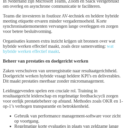
In Nederland zijn Microsoft Teams, Zoom en Slack veelgebruikt
om overleg en asynchrone communicatie te faciliteren.
Teams die investeren in foutloze AV-techniek en heldere hybride
meeting etiquette ervaren minder vergadermoeheid. Korte
synchronisatiemomenten vervangen lange overleggen en zorgen
voor betere besluitvorming.
Organisaties kunnen extra inzicht krijgen uit bronnen over wat
hybride werken effectief maakt, zoals deze samenvatting:
wat
hybride werken effectief maakt
.
Beheer van prestaties en doelgericht werken
Zaken verschuiven van urenregistratie naar resultaatgerichtheid.
Doelgericht werken hybride vraagt heldere KPI’s en deliverables.
Dit maakt prestaties meetbaar zonder micromanagement.
Leidinggevenden spelen een cruciale rol. Training in
resultaatgericht leiderschap en regelmatige feedbackcycli zorgen
voor eerlijk prestatiebeheer op afstand. Methodes zoals OKR en 1-
op-1’s verhogen transparantie en betrokkenheid.
Gebruik van performance management-software voor zicht
op voortgang.
Regelmatige korte evaluaties in plaats van zeldzame lange