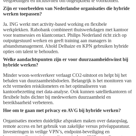
vergoedingen en inclusiviteit om ongelijkheid te voorkomen.
Zijn er voorbeelden van Nederlandse organisaties die hybride
werken toepassen?
Ja. ING werkt met activity-based working en flexibele
werkplekken. Rabobank combineert thuiswerkdagen met kantoor
voor teamsessies en klantcontact. Philips Nederland richt zich op
outputgestuurd werken en geeft training aan managers in
afstandsmanagement. Ahold Delhaize en KPN gebruiken hybride
opties om talent te behouden.
Welke aandachtspunten zijn er voor duurzaamheidswinst bij
hybride werken?
Minder woon-werkverkeer verlaagt CO2-uitstoot en helpt bij het
behalen van duurzaamheidsdoelen. Belangrijk is het monitoren van
echt vermeden reiskilometers en het optimaliseren van
kantoorbezetting met data-analyse. Ook kunnen satellietkantoren of
flexibele hubs dichter bij medewerkers duurzaamheid en
bereikbaarheid verbeteren.
Hoe om te gaan met privacy en AVG bij hybride werken?
Organisaties moeten duidelijke afspraken maken over dataopslag,
remote access en het gebruik van zakelijke versus privéapparatuur.
Investeringen in veilige VPN’s, endpoint-beveiliging en