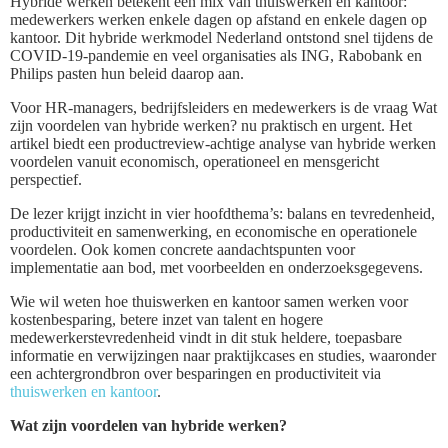
Hybride werken betekent een mix van thuiswerken en kantoor:
medewerkers werken enkele dagen op afstand en enkele dagen op
kantoor. Dit hybride werkmodel Nederland ontstond snel tijdens de
COVID-19-pandemie en veel organisaties als ING, Rabobank en
Philips pasten hun beleid daarop aan.
Voor HR-managers, bedrijfsleiders en medewerkers is de vraag Wat
zijn voordelen van hybride werken? nu praktisch en urgent. Het
artikel biedt een productreview-achtige analyse van hybride werken
voordelen vanuit economisch, operationeel en mensgericht
perspectief.
De lezer krijgt inzicht in vier hoofdthema’s: balans en tevredenheid,
productiviteit en samenwerking, en economische en operationele
voordelen. Ook komen concrete aandachtspunten voor
implementatie aan bod, met voorbeelden en onderzoeksgegevens.
Wie wil weten hoe thuiswerken en kantoor samen werken voor
kostenbesparing, betere inzet van talent en hogere
medewerkerstevredenheid vindt in dit stuk heldere, toepasbare
informatie en verwijzingen naar praktijkcases en studies, waaronder
een achtergrondbron over besparingen en productiviteit via
thuiswerken en kantoor
.
Wat zijn voordelen van hybride werken?