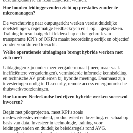
Hoe houden leidinggevenden zicht op prestaties zonder te
micromanagen?
De verschuiving naar outputgericht werken vereist duidelijke
doelstellingen, regelmatige feedbackcycli en 1-op-1-gesprekken.
Training in resultaatgericht leiderschap en het gebruik van
transparante KPI’s of OKR’s maakt beoordeling eerlijk en objectief
zonder voortdurend toezicht.
Welke operationele uitdagingen brengt hybride werken met
zich mee?
Uitdagingen zijn onder meer vergadermoraal (meer, maar vaak
inefficiëntere vergaderingen), verminderde informele kennisdeling
en technische AV-problemen bij hybride meetings. Daarnaast zijn
investeringen nodig in IT-security, remote access en ergonomische
thuiswerkvoorzieningen.
Hoe kunnen Nederlandse bedrijven hybride werken succesvol
invoeren?
Begin met pilotprojecten, meet KPI’s zoals
medewerkerstevredenheid, productiviteit en bezetting, en schaal op
basis van data. Investeer in technologie, training voor
leidinggevenden en duidelijke beleidsregels rond AVG,