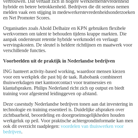
vertrouwen. Dat vertaalt zich in hogere werknemerstevredenheid
hybride en betere betrokkenheid. Bedrijven die dit serieus nemen
melden vaak een stijging in medewerkerstevredenheidsonderzoeken
en Net Promoter Scores.
Organisaties zoals Ahold Delhaize en KPN gebruiken flexibele
werkvormen om talent te behouden tijdens krappe markten. Die
aanpak ondersteunt retentie hybride werkmodel en verlaagt
wervingskosten. De sleutel is heldere richtlijnen en maatwerk voor
verschillende functies.
Voorbeelden uit de praktijk in Nederlandse bedrijven
ING hanteert activity-based working, waardoor mensen kiezen
voor een werkplek die past bij de taak. Rabobank combineert
thuiswerkdagen met kantoorcontact voor teamsessies en
klantafspraken. Philips Nederland richt zich op output en biedt
training voor afgestemd leidinggeven op afstand.
Deze casestudy Nederlandse bedrijven tonen aan dat investering in
technologie en training essentieel is. Duidelijke afspraken over
zichtbaarheid, beoordeling en doorgroeimogelijkheden houden
werkgeluk op peil. Voor praktische achtergrondinformatie kan men
ook dit overzicht raadplegen:
voordelen van thuiswerken voor
bedrijven
.