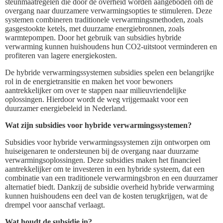
steunmaatregelen die door de overheid worden aangeboden om de
overgang naar duurzamere verwarmingsopties te stimuleren. Deze
systemen combineren traditionele verwarmingsmethoden, zoals
gasgestookte ketels, met duurzame energiebronnen, zoals
warmtepompen. Door het gebruik van subsidies hybride
verwarming kunnen huishoudens hun CO2-uitstoot verminderen en
profiteren van lagere energiekosten.
De hybride verwarmingssystemen subsidies spelen een belangrijke
rol in de energietransitie en maken het voor bewoners
aantrekkelijker om over te stappen naar milieuvriendelijke
oplossingen. Hierdoor wordt de weg vrijgemaakt voor een
duurzamer energiebeleid in Nederland.
Wat zijn subsidies voor hybride verwarmingssystemen?
Subsidies voor hybride verwarmingssystemen zijn ontworpen om
huiseigenaren te ondersteunen bij de overgang naar duurzame
verwarmingsoplossingen. Deze subsidies maken het financieel
aantrekkelijker om te investeren in een hybride systeem, dat een
combinatie van een traditionele verwarmingsbron en een duurzamer
alternatief biedt. Dankzij de subsidie overheid hybride verwarming
kunnen huishoudens een deel van de kosten terugkrijgen, wat de
drempel voor aanschaf verlaagt.
Wat houdt de subsidie in?