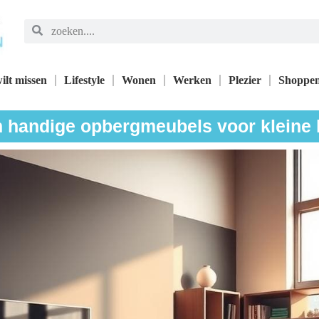
ilt missen
Lifestyle
Wonen
Werken
Plezier
Shoppe
n handige opbergmeubels voor kleine