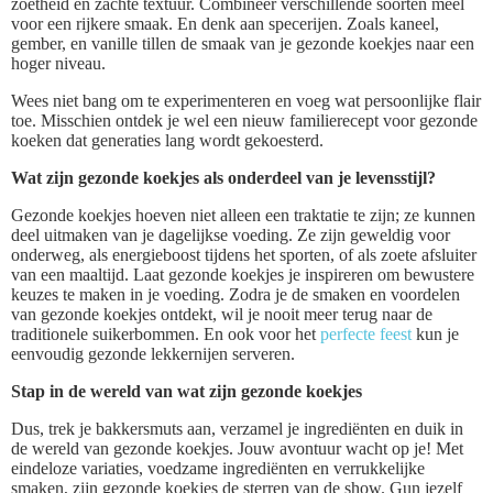
zoetheid en zachte textuur. Combineer verschillende soorten meel
voor een rijkere smaak. En denk aan specerijen. Zoals kaneel,
gember, en vanille tillen de smaak van je gezonde koekjes naar een
hoger niveau.
Wees niet bang om te experimenteren en voeg wat persoonlijke flair
toe. Misschien ontdek je wel een nieuw familierecept voor gezonde
koeken dat generaties lang wordt gekoesterd.
Wat zijn gezonde koekjes als onderdeel van je levensstijl?
Gezonde koekjes hoeven niet alleen een traktatie te zijn; ze kunnen
deel uitmaken van je dagelijkse voeding. Ze zijn geweldig voor
onderweg, als energieboost tijdens het sporten, of als zoete afsluiter
van een maaltijd. Laat gezonde koekjes je inspireren om bewustere
keuzes te maken in je voeding. Zodra je de smaken en voordelen
van gezonde koekjes ontdekt, wil je nooit meer terug naar de
traditionele suikerbommen. En ook voor het
perfecte feest
kun je
eenvoudig gezonde lekkernijen serveren.
Stap in de wereld van wat zijn gezonde koekjes
Dus, trek je bakkersmuts aan, verzamel je ingrediënten en duik in
de wereld van gezonde koekjes. Jouw avontuur wacht op je! Met
eindeloze variaties, voedzame ingrediënten en verrukkelijke
smaken, zijn gezonde koekjes de sterren van de show. Gun jezelf