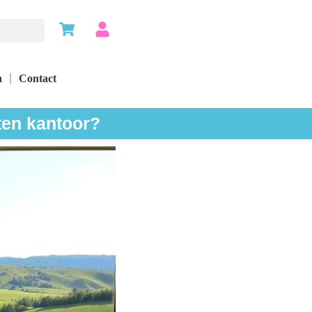
n
Contact
ten kantoor?