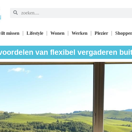
ilt missen
Lifestyle
Wonen
Werken
Plezier
Shoppe
 voordelen van flexibel vergaderen bui