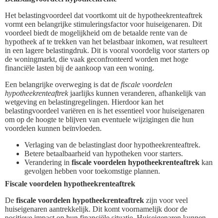
Het belastingvoordeel dat voortkomt uit de hypotheekrenteaftrek
vormt een belangrijke stimuleringsfactor voor huiseigenaren. Dit
voordeel biedt de mogelijkheid om de betaalde rente van de
hypotheek af te trekken van het belastbaar inkomen, wat resulteert
in een lagere belastingdruk. Dit is vooral voordelig voor starters op
de woningmarkt, die vaak geconfronteerd worden met hoge
financiële lasten bij de aankoop van een woning.
Een belangrijke overweging is dat de
fiscale voordelen
hypotheekrenteaftrek
jaarlijks kunnen veranderen, afhankelijk van
wetgeving en belastingregelingen. Hierdoor kan het
belastingvoordeel variëren en is het essentieel voor huiseigenaren
om op de hoogte te blijven van eventuele wijzigingen die hun
voordelen kunnen beïnvloeden.
Verlaging van de belastinglast door hypotheekrenteaftrek.
Betere betaalbaarheid van hypotheken voor starters.
Verandering in
fiscale voordelen hypotheekrenteaftrek
kan
gevolgen hebben voor toekomstige plannen.
Fiscale voordelen hypotheekrenteaftrek
De
fiscale voordelen hypotheekrenteaftrek
zijn voor veel
huiseigenaren aantrekkelijk. Dit komt voornamelijk door de
positieve impact op hun financiële situatie. Huiseigenaren kunnen