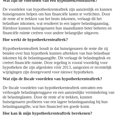
Wat zijn de voordelen van een hypotheekrenteaftrek?
De voordelen van hypotheekrenteaftrek zijn aanzienlijk en kunnen
huiseigenaren helpen om hun financiële lasten te verlichten. Door
de rente af te trekken van het bruto inkomen, verlaagt dit het
belastbare inkomen, wat resulteert in een lagere belastingaanslag.
Hierdoor kunnen huiseigenaren hun maandlasten beter beheren en
financiële ruimte creëren voor andere belangrijke uitgaven.
Hoe werkt de hypotheekrenteaftrek?
Hypotheekrenteaftrek houdt in dat huiseigenaren de rente die zij
betalen over hun hypotheek kunnen aftrekken van hun belastbaar
inkomen bij de belastingaangifte. Dit verlaagt de belastingdruk en
creëert financiële ruimte. Deze regeling is vooral voordelig voor
hypotheken die zijn afgesloten vóór 2013, aangezien er recentelijk
wijzigingen zijn doorgevoerd voor nieuwe hypotheken.
Wat zijn de fiscale voordelen van hypotheekrenteaftrek?
De fiscale voordelen van hypotheekrenteaftrek omvatten een
verhoogde belastingteruggave en een aanzienlijke vermindering van
de belastinglasten. Door de rente af te trekken, kunnen
huiseigenaren profiteren van een lagere belastingaanslag bij hun
belastingaangifte, wat hen financieel ten goede komt.
Hoe kan ik mijn hypotheekrenteaftrek berekenen?