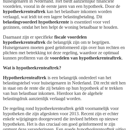
huiseigenaren in Nederland. Het biedt aanzienlijke financiële
voordelen, vooral in de eerste jaren van een hypotheek. Door de
hypotheekrenteaftrek
kan het belastbare inkomen worden
verlaagd, wat leidt tot een lagere belastingbetaling. Dit
belastingvoordeel hypotheekrente
is essentieel voor veel
gezinnen, omdat het hen helpt de woning betaalbaar te houden.
Daarnaast zijn er specifieke
fiscale voordelen
hypotheekrenteaftrek
die belangrijk zijn om te begrijpen.
Huiseigenaren moeten goed geïnformeerd zijn over hun rechten en
plichten met betrekking tot deze regeling, waardoor ze optimaal
kunnen profiteren van de
voordelen van hypotheekrenteaftrek
.
Wat is hypotheekrenteaftrek?
Hypotheekrenteaftrek
is een belangrijk onderdeel van het
belastingstelsel voor huiseigenaren in Nederland. Dit recht stelt hen
in staat om de rente die zij betalen op hun hypotheek af te trekken
van hun belastbaar inkomen. Hierdoor kan de algehele
belastingdruk aanzienlijk verlaagd worden.
De regeling rond hypotheekrenteaftrek geldt voornamelijk voor
hypotheken die zijn afgesloten voor 2013. Recent zijn er echter
enkele wijzigingen doorgevoerd die invloed hebben op nieuwe
hypotheken. Het is dus cruciaal om goed geïnformeerd te zijn
omtrent deze veranderingen. Een goede
hypotheekrenteaftrek uitleg