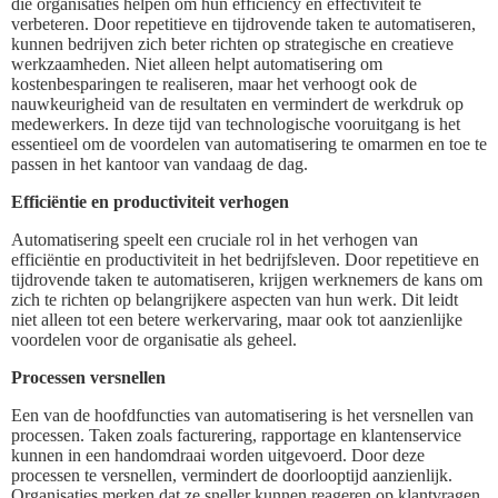
die organisaties helpen om hun efficiency en effectiviteit te
verbeteren. Door repetitieve en tijdrovende taken te automatiseren,
kunnen bedrijven zich beter richten op strategische en creatieve
werkzaamheden. Niet alleen helpt automatisering om
kostenbesparingen te realiseren, maar het verhoogt ook de
nauwkeurigheid van de resultaten en vermindert de werkdruk op
medewerkers. In deze tijd van technologische vooruitgang is het
essentieel om de voordelen van automatisering te omarmen en toe te
passen in het kantoor van vandaag de dag.
Efficiëntie en productiviteit verhogen
Automatisering speelt een cruciale rol in het verhogen van
efficiëntie en productiviteit in het bedrijfsleven. Door repetitieve en
tijdrovende taken te automatiseren, krijgen werknemers de kans om
zich te richten op belangrijkere aspecten van hun werk. Dit leidt
niet alleen tot een betere werkervaring, maar ook tot aanzienlijke
voordelen voor de organisatie als geheel.
Processen versnellen
Een van de hoofdfuncties van automatisering is het versnellen van
processen. Taken zoals facturering, rapportage en klantenservice
kunnen in een handomdraai worden uitgevoerd. Door deze
processen te versnellen, vermindert de doorlooptijd aanzienlijk.
Organisaties merken dat ze sneller kunnen reageren op klantvragen