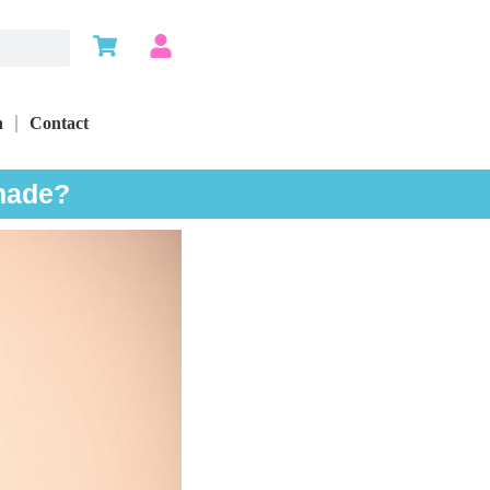
n
Contact
chade?