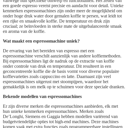
vanwege hun specifieke ontwerp en functionaliteit. Het zetten van
een goede espresso vereist precisie en aandacht voor detail. Unieke
kenmerken espressomachines zijn onder meer de mogelijkheid om
onder hoge druk water door gemalen koffie te persen, wat leidt tot
een rijke en smaakvolle koffie. De temperatuur en druk zijn
cruciaal; ze beïnvloeden in sterke mate de uitgebalanceerde smaak
en aroma van de koffie.
Wat maakt een espressomachine uniek?
De ervaring van het bereiden van espresso met een
espressomachine verschilt aanzienlijk van andere koffiemethoden.
Bij espressomachines ligt de nadruk op de extractie van koffie
onder controle van druk en temperatuur. Dit resulteert in een
geconcentreerde koffie die de basis vormt voor diverse populaire
koffievarieties zoals cappuccino en latte. Daarnaast zijn veel
espressomachines uitgerust met stoompijpen, waardoor het
gemakkelijk is om melk op te schuimen voor deze speciale dranken.
Bekende modellen van espressomachines
Er zijn diverse merken die espressomachines aanbieden, elk met
hun unieke kenmerken espressomachines. Merken zoals
De’Longhi, Siemens en Gaggia hebben modellen variërend van
budgetvriendelijke opties tot high-end machines. Deze machines
komen vaak met extra functies zoals programmeerbare instellingen