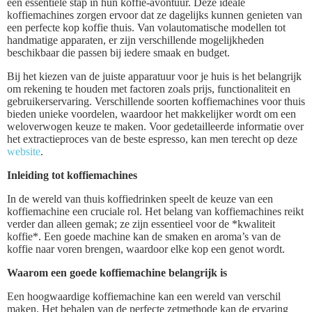
een essentiële stap in hun koffie-avontuur. Deze ideale
koffiemachines zorgen ervoor dat ze dagelijks kunnen genieten van
een perfecte kop koffie thuis. Van volautomatische modellen tot
handmatige apparaten, er zijn verschillende mogelijkheden
beschikbaar die passen bij iedere smaak en budget.
Bij het kiezen van de juiste apparatuur voor je huis is het belangrijk
om rekening te houden met factoren zoals prijs, functionaliteit en
gebruikerservaring. Verschillende soorten koffiemachines voor thuis
bieden unieke voordelen, waardoor het makkelijker wordt om een
weloverwogen keuze te maken. Voor gedetailleerde informatie over
het extractieproces van de beste espresso, kan men terecht op deze
website
.
Inleiding tot koffiemachines
In de wereld van thuis koffiedrinken speelt de keuze van een
koffiemachine een cruciale rol. Het belang van koffiemachines reikt
verder dan alleen gemak; ze zijn essentieel voor de *kwaliteit
koffie*. Een goede machine kan de smaken en aroma’s van de
koffie naar voren brengen, waardoor elke kop een genot wordt.
Waarom een goede koffiemachine belangrijk is
Een hoogwaardige koffiemachine kan een wereld van verschil
maken. Het behalen van de perfecte zetmethode kan de ervaring