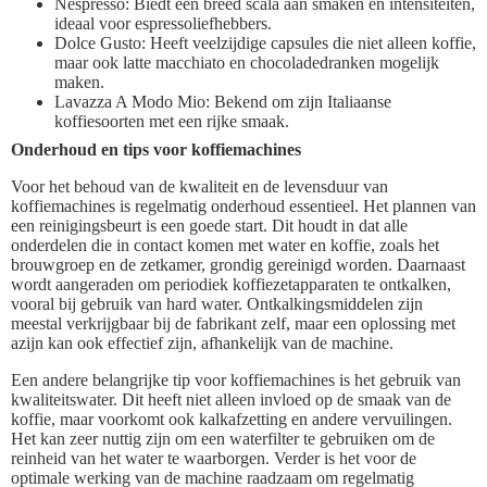
Nespresso: Biedt een breed scala aan smaken en intensiteiten,
ideaal voor espressoliefhebbers.
Dolce Gusto: Heeft veelzijdige capsules die niet alleen koffie,
maar ook latte macchiato en chocoladedranken mogelijk
maken.
Lavazza A Modo Mio: Bekend om zijn Italiaanse
koffiesoorten met een rijke smaak.
Onderhoud en tips voor koffiemachines
Voor het behoud van de kwaliteit en de levensduur van
koffiemachines is regelmatig onderhoud essentieel. Het plannen van
een reinigingsbeurt is een goede start. Dit houdt in dat alle
onderdelen die in contact komen met water en koffie, zoals het
brouwgroep en de zetkamer, grondig gereinigd worden. Daarnaast
wordt aangeraden om periodiek koffiezetapparaten te ontkalken,
vooral bij gebruik van hard water. Ontkalkingsmiddelen zijn
meestal verkrijgbaar bij de fabrikant zelf, maar een oplossing met
azijn kan ook effectief zijn, afhankelijk van de machine.
Een andere belangrijke tip voor koffiemachines is het gebruik van
kwaliteitswater. Dit heeft niet alleen invloed op de smaak van de
koffie, maar voorkomt ook kalkafzetting en andere vervuilingen.
Het kan zeer nuttig zijn om een waterfilter te gebruiken om de
reinheid van het water te waarborgen. Verder is het voor de
optimale werking van de machine raadzaam om regelmatig