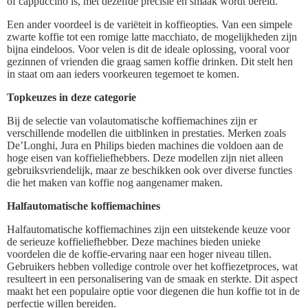
of cappuccino is, met dezelfde precisie en smaak wordt bereid.
Een ander voordeel is de variëteit in koffieopties. Van een simpele
zwarte koffie tot een romige latte macchiato, de mogelijkheden zijn
bijna eindeloos. Voor velen is dit de ideale oplossing, vooral voor
gezinnen of vrienden die graag samen koffie drinken. Dit stelt hen
in staat om aan ieders voorkeuren tegemoet te komen.
Topkeuzes in deze categorie
Bij de selectie van volautomatische koffiemachines zijn er
verschillende modellen die uitblinken in prestaties. Merken zoals
De’Longhi, Jura en Philips bieden machines die voldoen aan de
hoge eisen van koffieliefhebbers. Deze modellen zijn niet alleen
gebruiksvriendelijk, maar ze beschikken ook over diverse functies
die het maken van koffie nog aangenamer maken.
Halfautomatische koffiemachines
Halfautomatische koffiemachines zijn een uitstekende keuze voor
de serieuze koffieliefhebber. Deze machines bieden unieke
voordelen die de koffie-ervaring naar een hoger niveau tillen.
Gebruikers hebben volledige controle over het koffiezetproces, wat
resulteert in een personalisering van de smaak en sterkte. Dit aspect
maakt het een populaire optie voor diegenen die hun koffie tot in de
perfectie willen bereiden.