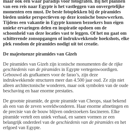
maar ook een waar paradijs voor fotografen. Bij het plannen
van een reis naar Egypte is het vastleggen van onvergetelijke
momenten een must. De beste fotoplekken bij de piramides
bieden unieke perspectieven op deze iconische bouwwerken.
Tijdens een vakantie in Egypte kunnen bezoekers hun eigen
unieke ervaringen delen en inspiratie opdoen om de
schoonheid van deze locaties vast te leggen. Of het nu gaat om
schitterende zonsopgangen of indrukwekkende hoekshots, elke
plek rondom de piramides nodigt uit tot creatie.
De majestueuze piramides van Gizeh
De piramides van Gizeh zijn iconische monumenten die de rijke
geschiedenis van de piramides
in Egypte vertegenwoordigen.
Gebouwd als grafkamers voor de farao’s, zijn deze
indrukwekkende structuren meer dan 4.500 jaar oud. Ze zijn niet
alleen architectonische wonderen, maar ook symbolen van de oude
beschaving en haar enorme prestaties.
De grootste piramide, de grote piramide van Cheops, staat bekend
als een van de zeven wereldwonderen. Haar enorme afmetingen en
de precisie van de bouw blijven onderzoekers fascineren. Elke
piramide vertelt een uniek verhaal, en samen vormen ze een
belangrijk onderdeel van de
geschiedenis van de piramides
en het
erfgoed van Egypte.