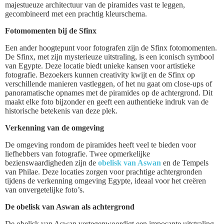
majestueuze architectuur van de piramides vast te leggen,
gecombineerd met een prachtig kleurschema.
Fotomomenten bij de Sfinx
Een ander hoogtepunt voor fotografen zijn de Sfinx fotomomenten.
De Sfinx, met zijn mysterieuze uitstraling, is een iconisch symbool
van Egypte. Deze locatie biedt unieke kansen voor artistieke
fotografie. Bezoekers kunnen creativity kwijt en de Sfinx op
verschillende manieren vastleggen, of het nu gaat om close-ups of
panoramatische opnames met de piramides op de achtergrond. Dit
maakt elke foto bijzonder en geeft een authentieke indruk van de
historische betekenis van deze plek.
Verkenning van de omgeving
De omgeving rondom de piramides heeft veel te bieden voor
liefhebbers van fotografie. Twee opmerkelijke
bezienswaardigheden zijn de
obelisk van Aswan
en de Tempels
van Philae. Deze locaties zorgen voor prachtige achtergronden
tijdens de verkenning omgeving Egypte, ideaal voor het creëren
van onvergetelijke foto’s.
De obelisk van Aswan als achtergrond
De obelisk van Aswan vertegenwoordigt een imposante uitstraling