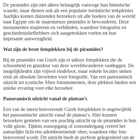
De piramides zijn niet alleen belangrijk vanwege hun historische
waarde, maar dienen ook als een populaire toeristische trekpleister.
Jaarlijks komen duizenden bezoekers uit alle hoeken van de wereld
naar Egypte om de majestueuze piramides te bewonderen. Deze
monumenten inspireren en verblinden, waardoor fotografen en
geschiedenisliefhebbers zich aangetrokken voelen tot hun
imposante aanwezigheid.
Wat zijn de beste fotoplekken bij de piramides?
Bij de piramides van Gizeh zijn er talloze fotoplekken die de
schoonheid en grandeur van deze wereldwonderen vastleggen. De
mogelijkheden zijn vrijwel eindeloos, maar enkele locaties steken
eruit als absolute favorieten voor fotografie. Van een panoramisch
uitzicht tot iconische Sfinx fotomomenten, deze plekken bieden een
unieke ervaring voor elke bezoeker.
Panoramisch uitzicht vanaf de plateau’s
Een van de meest betoverende Gizeh fotoplekken is ongetwijfeld
het panoramische uitzicht vanaf de plateau’s. Hier kunnen
bezoekers genieten van een prachtig uitzicht op de piramides in hun
volle glorie. Tijdens zonsopgang of zonsondergang creëert het
natuurlijke licht een adembenemende sfeer, waardoor elke foto
betoverend wordt. Dit uitzicht biedt de perfecte gelegenheid om de