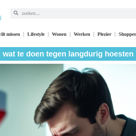
ilt missen
Lifestyle
Wonen
Werken
Plezier
Shoppe
wat te doen tegen langdurig hoesten