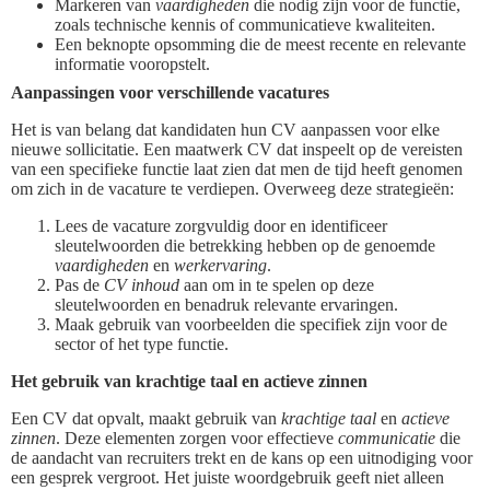
Markeren van
vaardigheden
die nodig zijn voor de functie,
zoals technische kennis of communicatieve kwaliteiten.
Een beknopte opsomming die de meest recente en relevante
informatie vooropstelt.
Aanpassingen voor verschillende vacatures
Het is van belang dat kandidaten hun CV aanpassen voor elke
nieuwe sollicitatie. Een maatwerk CV dat inspeelt op de vereisten
van een specifieke functie laat zien dat men de tijd heeft genomen
om zich in de vacature te verdiepen. Overweeg deze strategieën:
Lees de vacature zorgvuldig door en identificeer
sleutelwoorden die betrekking hebben op de genoemde
vaardigheden
en
werkervaring
.
Pas de
CV inhoud
aan om in te spelen op deze
sleutelwoorden en benadruk relevante ervaringen.
Maak gebruik van voorbeelden die specifiek zijn voor de
sector of het type functie.
Het gebruik van krachtige taal en actieve zinnen
Een CV dat opvalt, maakt gebruik van
krachtige taal
en
actieve
zinnen
. Deze elementen zorgen voor effectieve
communicatie
die
de aandacht van recruiters trekt en de kans op een uitnodiging voor
een gesprek vergroot. Het juiste woordgebruik geeft niet alleen