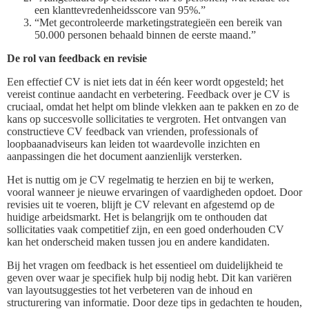
een klanttevredenheidsscore van 95%.”
“Met gecontroleerde marketingstrategieën een bereik van
50.000 personen behaald binnen de eerste maand.”
De rol van feedback en revisie
Een effectief CV is niet iets dat in één keer wordt opgesteld; het
vereist continue aandacht en verbetering. Feedback over je CV is
cruciaal, omdat het helpt om blinde vlekken aan te pakken en zo de
kans op succesvolle sollicitaties te vergroten. Het ontvangen van
constructieve CV feedback van vrienden, professionals of
loopbaanadviseurs kan leiden tot waardevolle inzichten en
aanpassingen die het document aanzienlijk versterken.
Het is nuttig om je CV regelmatig te herzien en bij te werken,
vooral wanneer je nieuwe ervaringen of vaardigheden opdoet. Door
revisies uit te voeren, blijft je CV relevant en afgestemd op de
huidige arbeidsmarkt. Het is belangrijk om te onthouden dat
sollicitaties vaak competitief zijn, en een goed onderhouden CV
kan het onderscheid maken tussen jou en andere kandidaten.
Bij het vragen om feedback is het essentieel om duidelijkheid te
geven over waar je specifiek hulp bij nodig hebt. Dit kan variëren
van layoutsuggesties tot het verbeteren van de inhoud en
structurering van informatie. Door deze tips in gedachten te houden,