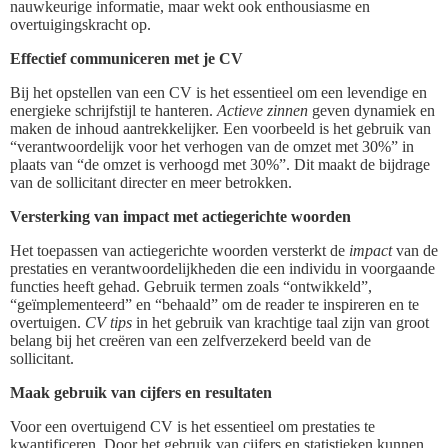
nauwkeurige informatie, maar wekt ook enthousiasme en
overtuigingskracht op.
Effectief communiceren met je CV
Bij het opstellen van een CV is het essentieel om een levendige en
energieke schrijfstijl te hanteren.
Actieve zinnen
geven dynamiek en
maken de inhoud aantrekkelijker. Een voorbeeld is het gebruik van
“verantwoordelijk voor het verhogen van de omzet met 30%” in
plaats van “de omzet is verhoogd met 30%”. Dit maakt de bijdrage
van de sollicitant directer en meer betrokken.
Versterking van impact met actiegerichte woorden
Het toepassen van actiegerichte woorden versterkt de
impact
van de
prestaties en verantwoordelijkheden die een individu in voorgaande
functies heeft gehad. Gebruik termen zoals “ontwikkeld”,
“geïmplementeerd” en “behaald” om de reader te inspireren en te
overtuigen.
CV tips
in het gebruik van krachtige taal zijn van groot
belang bij het creëren van een zelfverzekerd beeld van de
sollicitant.
Maak gebruik van cijfers en resultaten
Voor een overtuigend CV is het essentieel om prestaties te
kwantificeren. Door het gebruik van cijfers en statistieken kunnen