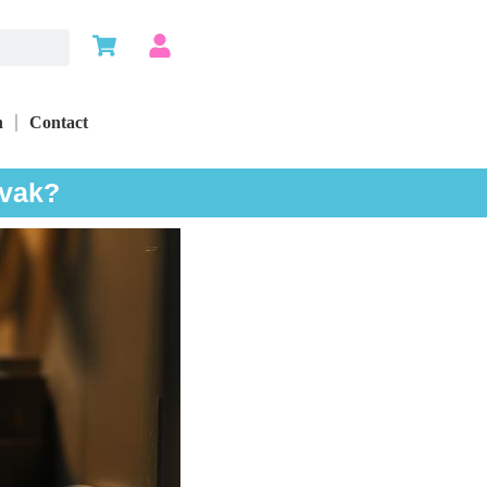
n
Contact
 vak?