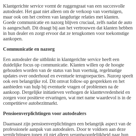
Klantgerichte service vormt de ruggengraat van een succesvolle
autodealer. Het gaat niet alleen om de verkoop van voertuigen,
maar ook om het creëren van langdurige relaties met klanten.
Goede communicatie en nazorg blijven cruciaal, zelfs nadat de auto
is aangeschaft. Dit draagt bij aan het vertrouwen dat klanten hebben
in hun dealer en zorgt ervoor dat ze terugkomen voor toekomstige
aankopen.
Communicatie en nazorg
Een autodealer die uitblinkt in klantgerichte service heeft een
duidelijke focus op communicatie. Klanten willen op de hoogte
gehouden worden van de status van hun voertuig, regelmatige
updates over onderhoud en eventuele terugroepacties.
Nazorg
speelt
ook een belangrijke rol. Dit omvat follow-up gesprekken en het
aanbieden van hulp bij eventuele vragen of problemen na de
aankoop. Dergelijke initiatieven verhogen de klanttevredenheid en
zorgen voor positieve ervaringen, wat met name waardevol is in de
competitieve autobezitmarkt.
Pensioenverplichtingen voor autodealers
Daarnaast zijn pensioenverplichtingen een belangrijk aspect van de
professionele aanpak van autodealers. Door te voldoen aan deze
verplichtingen tonen zij niet alleen verantwoordelijkheid naar hun