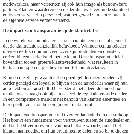
medewerkers, maar versterken zij ook hun imago als betrouwbare
partner. Klanten waarderen een dealer die investeert in de stabiliteit
en toekomst van zijn personeel, wat het gevoel van vertrouwen in
de algehele service verder versterkt.
De impact van transparantie op de klantrelatie
In de wereld van autodealers is transparantie een cruciaal element
dat de klantrelatie aanzienlijk beïnvloedt. Wanneer een autodealer
open en eerlijk communiceert over zijn producten en diensten,
creëert hij een sterke band met de klant. Deze transparantie leidt
bovendien tot een grotere klanttevredenheid, wat resulteert in
herhaalaankopen en positieve mond-tot-mondreclame.
Klanten die zich gewaardeerd en goed geïnformeerd voelen, zijn
eerder geneigd om loyaal te blijven aan de autodealer waar zij hun
auto hebben aangeschaft. Dit versterkt niet alleen de onderlinge
relatie, maar draagt ook bij aan een solide reputatie voor de dealer.
In een competitieve markt is het behoud van klanten essentieel en
hier speelt transparantie een grotere rol dan ooit.
De impact van transparantie reikt verder dan enkel directe verkoop.
Het bouwt een fundament voor vertrouwen tussen de autodealer en
de klant. Dit vertrouwen is van onschatbare waarde, omdat het
klanten aanmoedigt om hun ervaringen te delen en zo bij te dragen