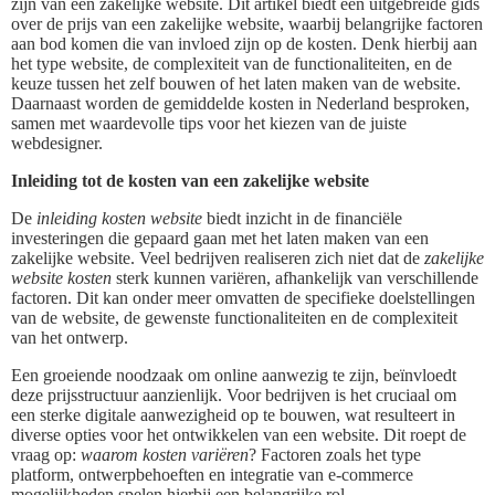
zijn van een zakelijke website. Dit artikel biedt een uitgebreide gids
over de prijs van een zakelijke website, waarbij belangrijke factoren
aan bod komen die van invloed zijn op de kosten. Denk hierbij aan
het type website, de complexiteit van de functionaliteiten, en de
keuze tussen het zelf bouwen of het laten maken van de website.
Daarnaast worden de gemiddelde kosten in Nederland besproken,
samen met waardevolle tips voor het kiezen van de juiste
webdesigner.
Inleiding tot de kosten van een zakelijke website
De
inleiding kosten website
biedt inzicht in de financiële
investeringen die gepaard gaan met het laten maken van een
zakelijke website. Veel bedrijven realiseren zich niet dat de
zakelijke
website kosten
sterk kunnen variëren, afhankelijk van verschillende
factoren. Dit kan onder meer omvatten de specifieke doelstellingen
van de website, de gewenste functionaliteiten en de complexiteit
van het ontwerp.
Een groeiende noodzaak om online aanwezig te zijn, beïnvloedt
deze prijsstructuur aanzienlijk. Voor bedrijven is het cruciaal om
een sterke digitale aanwezigheid op te bouwen, wat resulteert in
diverse opties voor het ontwikkelen van een website. Dit roept de
vraag op:
waarom kosten variëren
? Factoren zoals het type
platform, ontwerpbehoeften en integratie van e-commerce
mogelijkheden spelen hierbij een belangrijke rol.