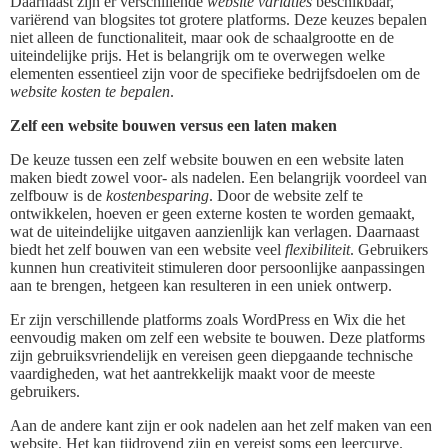
Daarnaast zijn er verschillende
website variaties
beschikbaar,
variërend van blogsites tot grotere platforms. Deze keuzes bepalen
niet alleen de functionaliteit, maar ook de schaalgrootte en de
uiteindelijke prijs. Het is belangrijk om te overwegen welke
elementen essentieel zijn voor de specifieke bedrijfsdoelen om de
website kosten te bepalen
.
Zelf een website bouwen versus een laten maken
De keuze tussen een zelf website bouwen en een website laten
maken biedt zowel voor- als nadelen. Een belangrijk voordeel van
zelfbouw is de
kostenbesparing
. Door de website zelf te
ontwikkelen, hoeven er geen externe kosten te worden gemaakt,
wat de uiteindelijke uitgaven aanzienlijk kan verlagen. Daarnaast
biedt het zelf bouwen van een website veel
flexibiliteit
. Gebruikers
kunnen hun creativiteit stimuleren door persoonlijke aanpassingen
aan te brengen, hetgeen kan resulteren in een uniek ontwerp.
Er zijn verschillende platforms zoals WordPress en Wix die het
eenvoudig maken om zelf een website te bouwen. Deze platforms
zijn gebruiksvriendelijk en vereisen geen diepgaande technische
vaardigheden, wat het aantrekkelijk maakt voor de meeste
gebruikers.
Aan de andere kant zijn er ook nadelen aan het zelf maken van een
website. Het kan tijdrovend zijn en vereist soms een leercurve.