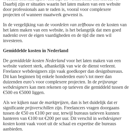
Daarbij zijn er situaties waarin het laten maken van een website
door professionals aan te raden is, vooral voor complexere
projecten of wanneer maatwerk gewenst is.
In de vergelijking van de
voordelen van zelfbouw
en de kosten van
het laten maken van een website, is het belangrijk dat men goed
nadenkt over de eigen vaardigheden en de tijd die men wil
investeren.
Gemiddelde kosten in Nederland
De
gemiddelde kosten Nederland
voor het laten maken van een
website varieert sterk, afhankelijk van wie de dienst verleent.
Freelance webdesigners zijn vaak goedkoper dan designbureaus.
Dit kan beginnen bij enkele honderden euro’s tot meer dan
duizenden euro’s voor complexere projecten. In de
prijsrange
webdesigners
kan men rekenen op tarieven die gemiddeld tussen de
€500 en €5000 liggen.
Als we kijken naar de
marktprijzen
, dan is het duidelijk dat er
significante
prijsverschillen
zijn. Freelancers vragen doorgaans
tussen de €50 en €100 per uur, terwijl bureaus tarieven kunnen
hanteren van €100 tot €200 per uur. Dit verschil in
webdesigner
kosten
komt vaak voort uit de schaal en expertise die bureaus
aanbieden.