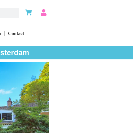
n
Contact
msterdam