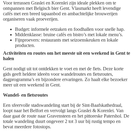
Voor terrassen Graslei en Korenlei zijn ideale plekken om te
ontspannen met Belgisch bier Gent. Vlasmarkt heeft levendige
cafés met een breed tapaanbod en ambachtelijke brouwerijen
organiseren vaak proeverijen.
Budget: informele eetzaken en foodhallen voor snelle hap.
Middenklasse: bruine cafés en bistro’s met lokale menu’s.
Fijnproevers: restaurants met seizoenskeuken en lokale
producten.
Activiteiten en routes om het meeste uit een weekend in Gent te
halen
Gent nodigt uit tot ontdekken te voet en met de fiets. Deze korte
gids geeft heldere ideeën voor wandelroutes en fietsroutes,
dagprogramma’s en bijzondere ervaringen. Zo haalt elke bezoeker
meer uit een weekend in Gent.
Wandel- en fietsroutes
Een sfeervolle stadswandeling start bij de Sint-Baafskathedraal,
loopt naar het Belfort en vervolgt langs Graslei & Korenlei. Van
daar gaat de route naar Gravensteen en het pittoreske Patershol. De
totale wandeling duurt ongeveer 2 tot 3 uur bij rustig tempo en
bevat meerdere fotostops.