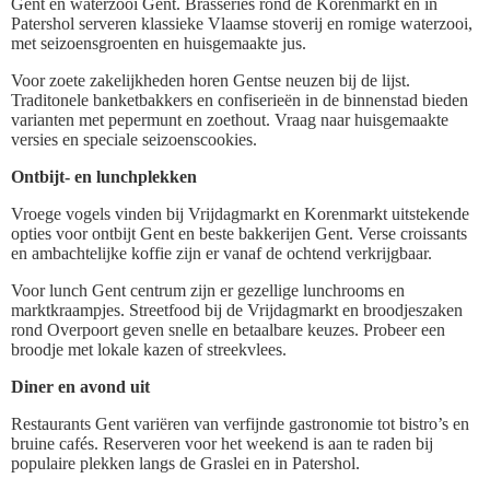
Gent en waterzooi Gent. Brasseries rond de Korenmarkt en in
Patershol serveren klassieke Vlaamse stoverij en romige waterzooi,
met seizoensgroenten en huisgemaakte jus.
Voor zoete zakelijkheden horen Gentse neuzen bij de lijst.
Traditonele banketbakkers en confiserieën in de binnenstad bieden
varianten met pepermunt en zoethout. Vraag naar huisgemaakte
versies en speciale seizoenscookies.
Ontbijt- en lunchplekken
Vroege vogels vinden bij Vrijdagmarkt en Korenmarkt uitstekende
opties voor ontbijt Gent en beste bakkerijen Gent. Verse croissants
en ambachtelijke koffie zijn er vanaf de ochtend verkrijgbaar.
Voor lunch Gent centrum zijn er gezellige lunchrooms en
marktkraampjes. Streetfood bij de Vrijdagmarkt en broodjeszaken
rond Overpoort geven snelle en betaalbare keuzes. Probeer een
broodje met lokale kazen of streekvlees.
Diner en avond uit
Restaurants Gent variëren van verfijnde gastronomie tot bistro’s en
bruine cafés. Reserveren voor het weekend is aan te raden bij
populaire plekken langs de Graslei en in Patershol.