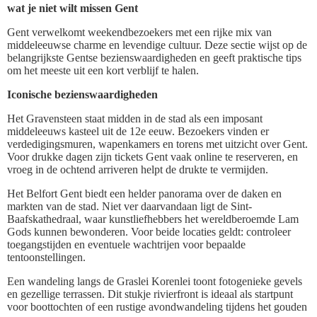
wat je niet wilt missen Gent
Gent verwelkomt weekendbezoekers met een rijke mix van
middeleeuwse charme en levendige cultuur. Deze sectie wijst op de
belangrijkste Gentse bezienswaardigheden en geeft praktische tips
om het meeste uit een kort verblijf te halen.
Iconische bezienswaardigheden
Het Gravensteen staat midden in de stad als een imposant
middeleeuws kasteel uit de 12e eeuw. Bezoekers vinden er
verdedigingsmuren, wapenkamers en torens met uitzicht over Gent.
Voor drukke dagen zijn tickets Gent vaak online te reserveren, en
vroeg in de ochtend arriveren helpt de drukte te vermijden.
Het Belfort Gent biedt een helder panorama over de daken en
markten van de stad. Niet ver daarvandaan ligt de Sint-
Baafskathedraal, waar kunstliefhebbers het wereldberoemde Lam
Gods kunnen bewonderen. Voor beide locaties geldt: controleer
toegangstijden en eventuele wachtrijen voor bepaalde
tentoonstellingen.
Een wandeling langs de Graslei Korenlei toont fotogenieke gevels
en gezellige terrassen. Dit stukje rivierfront is ideaal als startpunt
voor boottochten of een rustige avondwandeling tijdens het gouden