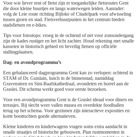
Voor wie liever rent of fietst zijn er toegankelijke fietsroutes Gent
die door kleine buurtjes en langs waterwegen leiden. Aanrader:
volg de Leie route richting Bijloke of Citadelpark voor afwisseling
tussen groen en stad. Fietsverhuurpunten in het centrum bieden
stadsfietsen en e-bikes.
Tips voor fotostops: vroeg in de ochtend of net voor zonsondergang
zijn de kades rustiger en het licht zachter. Houd rekening met smalle
kasseien in historisch gebied en beveilig fietsen op officiële
stallingplaatsen.
Dag- en avondprogramma’s
Een gebalanceerd dagprogramma Gent kan zo verlopen: ochtend in
STAM of Dr. Guislain, lunch in de binnenstad, namiddag
Gravensteen en Sint-Baafskathedraal, avondeten en borrel aan de
Graslei. Dit schema werkt goed voor eerste bezoeken.
Voor een avondprogramma Gent is de Graslei ideaal voor diners en
terrasjes. Bij slecht weer vallen musea en overdekte foodhallen
terug op het schema. Voor gezinnen zijn interactieve exposities en
korte boottochten goede alternatieven.
Kleine kinderen en kinderwagens vragen soms extra aandacht in
smalle straatjes of historische gebouwen. Plan rustmomenten in