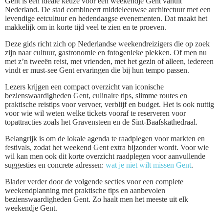
Gent is een ideale keuze voor een weekendje Gent vanuit
Nederland. De stad combineert middeleeuwse architectuur met een
levendige eetcultuur en hedendaagse evenementen. Dat maakt het
makkelijk om in korte tijd veel te zien en te proeven.
Deze gids richt zich op Nederlandse weekendreizigers die op zoek
zijn naar cultuur, gastronomie en fotogenieke plekken. Of men nu
met z’n tweeën reist, met vrienden, met het gezin of alleen, iedereen
vindt er must-see Gent ervaringen die bij hun tempo passen.
Lezers krijgen een compact overzicht van iconische
bezienswaardigheden Gent, culinaire tips, slimme routes en
praktische reistips voor vervoer, verblijf en budget. Het is ook nuttig
voor wie wil weten welke tickets vooraf te reserveren voor
topattracties zoals het Gravensteen en de Sint-Baafskathedraal.
Belangrijk is om de lokale agenda te raadplegen voor markten en
festivals, zodat het weekend Gent extra bijzonder wordt. Voor wie
wil kan men ook dit korte overzicht raadplegen voor aanvullende
suggesties en concrete adressen:
wat je niet wilt missen Gent
.
Blader verder door de volgende secties voor een complete
weekendplanning met praktische tips en aanbevolen
bezienswaardigheden Gent. Zo haalt men het meeste uit elk
weekendje Gent.