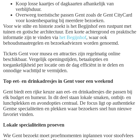
Koop losse kaartjes of dagkaarten afhankelijk van
verblijfsduur.
Overweeg toeristische passen Gent zoals de Gent CityCard
voor kostenbesparing bij meerdere bezoeken.
Voor wie stilte en historie zoekt is het Begijnhof een rustpunt met
tuinen en gotische architectuur. Een korte achtergrond en praktische
informatie zijn te vinden via
het Begijnhof
, waar ook
behoudsmaatregelen en bezoekadviezen worden genoemd.
Tickets Gent voor musea en attracties zijn regelmatig online
beschikbaar. Vergelijk openingstijden, betaalopties en
toegankelijkheid per locatie om de dag efficiënt in te delen en
onnodige wachttijd te vermijden.
Top eet- en drinkadresjes in Gent voor een weekend
Gent biedt een rijke keuze aan eet- en drinkadresjes die passen bij
elk budget en humeur. In dit deel staan lokale smaken, ontbijt- en
lunchplekken en avondopties centraal. De focus ligt op authentieke
Gentse specialiteiten en plekken waar bezoekers snel hun nieuwe
favoriet vinden.
Lokale specialiteiten proeven
Wie Gent bezoekt moet proefmomenten inplannen voor stoofvlees