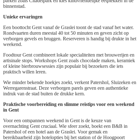
parken zoals Citadelpark en kies kindvriendelijke eetplekken in de
binnenstad.
Unieke ervaringen
Een boottocht Gent vanaf de Graslei toont de stad vanaf het water.
Rondvaarten duren meestal 40 tot 50 minuten en geven zicht op
verborgen gevels en bruggen. Reserveren is handig bij drukte in het
weekend.
Foodtour Gent combineert lokale specialiteiten met brouwerijen en
artisinale stops. Workshops Gent zoals chocolade maken, keramiek
of kleine bierbrouwsessies zijn populair bij bezoekers die iets
praktisch willen leren.
Wie minder bekende hoekjes zoekt, verkent Patershol, Sluizeken en
Werregarenstraat. Deze verborgen parels geven een authentieke
indruk van de stad buiten de drukke kern.
Praktische voorbereiding en slimme reistips voor een weekend
in Gent
Voor een ontspannen weekend in Gent is de keuze van
overnachting Gent cruciaal. Wie sfeer zoekt, boekt een B&B in
Patershol of een hotel aan de Graslei. Voor gemak en
bereikbaarheid zijn hotelopties bij het station of de Hoogpoort