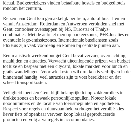
ideaal. Budgetreizigers vinden betaalbare hostels en budgethotels
rondom het centrum.
Reizen naar Gent kan gemakkelijk per trein, auto of bus. Treinen
vanuit Amsterdam, Rotterdam en Antwerpen verbinden snel met
Gent; controleer overstappen bij NS, Eurostar of Thalys-
combinaties. Met de auto let men op parkeerzones, P+R-locaties en
eventuele lage-emissiezones. Internationale busdiensten zoals
FlixBus zijn vaak voordelig en komen bij centrale punten aan.
Een realistisch weekendbudget Gent bevat vervoer, overnachting,
maaltijden en attracties. Verwacht uiteenlopende prijzen van budget
tot luxe en bespaar met een citycard, lokale markten voor lunch en
gratis wandelingen. Voor wie kosten wil drukken is verblijven in de
binnenstad handig: veel attracties zijn te voet bereikbaar en dat
scheelt transportkosten.
Veiligheid toeristen Gent blijft belangrijk: let op zakkenrollers in
drukke zones en bewaak persoonlijke spullen. Noteer lokale
noodnummers en de locatie van toerismepunten en apotheken.
Respect voor regels en duurzaamheid verhogen het verblijf: kies
liever fiets of openbaar vervoer, koop lokaal geproduceerde
producten en volg afvalregels in accommodaties.