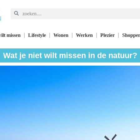
ilt missen
Lifestyle
Wonen
Werken
Plezier
Shoppe
Wat je niet wilt missen in de natuur?