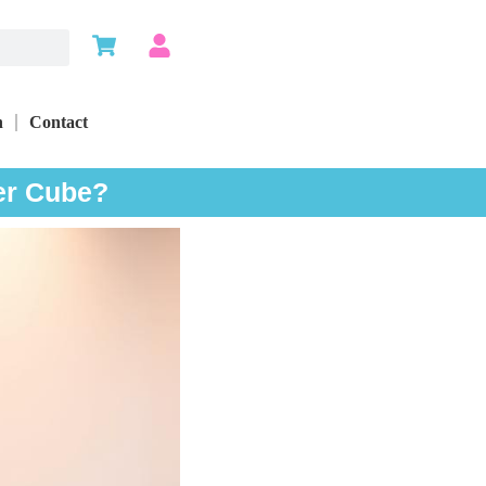
n
Contact
ker Cube?