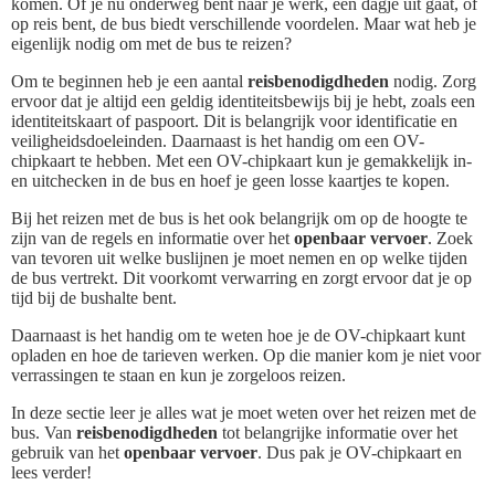
komen. Of je nu onderweg bent naar je werk, een dagje uit gaat, of
op reis bent, de bus biedt verschillende voordelen. Maar wat heb je
eigenlijk nodig om met de bus te reizen?
Om te beginnen heb je een aantal
reisbenodigdheden
nodig. Zorg
ervoor dat je altijd een geldig identiteitsbewijs bij je hebt, zoals een
identiteitskaart of paspoort. Dit is belangrijk voor identificatie en
veiligheidsdoeleinden. Daarnaast is het handig om een OV-
chipkaart te hebben. Met een OV-chipkaart kun je gemakkelijk in-
en uitchecken in de bus en hoef je geen losse kaartjes te kopen.
Bij het reizen met de bus is het ook belangrijk om op de hoogte te
zijn van de regels en informatie over het
openbaar vervoer
. Zoek
van tevoren uit welke buslijnen je moet nemen en op welke tijden
de bus vertrekt. Dit voorkomt verwarring en zorgt ervoor dat je op
tijd bij de bushalte bent.
Daarnaast is het handig om te weten hoe je de OV-chipkaart kunt
opladen en hoe de tarieven werken. Op die manier kom je niet voor
verrassingen te staan en kun je zorgeloos reizen.
In deze sectie leer je alles wat je moet weten over het reizen met de
bus. Van
reisbenodigdheden
tot belangrijke informatie over het
gebruik van het
openbaar vervoer
. Dus pak je OV-chipkaart en
lees verder!