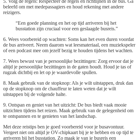
5. Volg de regels: Respecteer de regels en richtlijnen in de bus. Ga
beleefd om met medepassagiers en houd rekening met andere
reizigers.
“Een goede planning en het op tijd arriveren bij het
busstation zijn cruciaal voor een geslaagde busreis.”
6. Wees voorbereid op wachten: Soms kan het even duren voordat
de bus arriveert. Neem daarom wat leesmateriaal, een muziekspeler
of een podcast mee om jezelf bezig te houden tijdens het wachten.
7. Wees bewust van je persoonlijke bezittingen: Zorg ervoor dat je
altijd je persoonlijke bezittingen in de gaten houdt. Houd je tas of
rugzak dichtbij en let op je waardevolle spullen.
8. Maak gebruik van de stopknop: Als je wilt uitstappen, druk dan
op de stopknop om de chauffeur te laten weten dat je wilt
uitstappen bij de volgende halte.
9. Ontspan en geniet van het uitzicht: De bus biedt vaak mooie
uitzichten tijdens het reizen. Maak gebruik van de gelegenheid om
te ontspannen en te genieten van het landschap.
Met deze reistips ben je goed voorbereid voor je busavontuur.
Vergeet niet om altijd je OV-chipkaart bij je te hebben en op tijd te
arriveren bij het busstation. Zo maak je van je busreis een