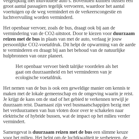
vergelijking met individuele auto’s. Bovendien kunnen bussen een
groot aantal passagiers tegelijk vervoeren, waardoor het aantal
voertuigen op de weg vermindert en de verkeerscongestie en
luchtvervuiling worden verminderd.
Het openbaar vervoer, zoals de bus, draagt ook bij aan de
vermindering van de CO2-uitstoot. Door te kiezen voor
duurzaam
reizen met de bus
in plaats van met de auto, verlaag je jouw
persoonlijke CO2-voetafdruk. Dit helpt de opwarming van de aarde
te verminderen en draagt bij aan het behoud van de natuurlijke
hulpbronnen van onze planeet.
Het openbaar vervoer biedt talrijke voordelen als het
gaat om duurzaamheid en het verminderen van je
ecologische voetafdruk.
Het nemen van de bus is ook een geweldige manier om kennis te
maken met de lokale gemeenschap en de omgeving waarin je reist.
Je krijgt de kans om de stad of het gebied te verkennen terwijl je
duurzaam reist. Daarnaast zijn veel busmaatschappijen bezig met
het verduurzamen van hun vloten door over te schakelen naar
elektrische of hybride bussen, wat de impact op het milieu verder
vermindert.
Samengevat is
duurzaam reizen met de bus
een slimme keuze
voor het milieu. Het helpt om de luchtkwaliteit te verbeteren, de