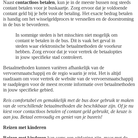
Naast
contactloos betalen
, kun je in de meeste bussen nog steeds
contant betalen voor je buskaartje. Zorg ervoor dat je voldoende
contant geld bij je hebt voor de betaling. Het exacte bedrag betalen
is handig om het wisselgeldproces te versnellen en de doorstroming
in de bus te bevorderen.
In sommige steden is het misschien niet mogelijk om
contant te betalen in de bus. Dit is vaak het geval in
steden waar elektronische betaalmethoden de voorkeur
hebben. Zorg ervoor dat je voor vertrek de betaalopties
in jouw specifieke stad controleert.
Betaalmethoden kunnen variëren afhankelijk van de
vervoersmaatschappij en de regio waarin je reist. Het is altijd
raadzaam om voor vertrek de website van de vervoersmaatschappij
te raadplegen voor de meest recente informatie over betaalmethoden
in jouw specifieke gebied.
Reis comfortabel en gemakkelijk met de bus door gebruik te maken
van de verschillende betaalmethoden die beschikbaar zijn. Of je nu
kiest voor contactloos betalen of contant geld gebruikt, de keuze is
aan jou. Betaal eenvoudig en geniet van je busreis!
Reizen met kinderen
Reizen met kinderen
kan soms een uitdaging zijn, maar met de