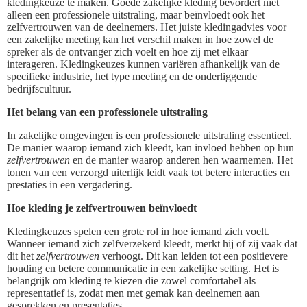
kledingkeuze te maken. Goede zakelijke kleding bevordert niet
alleen een professionele uitstraling, maar beïnvloedt ook het
zelfvertrouwen van de deelnemers. Het juiste kledingadvies voor
een zakelijke meeting kan het verschil maken in hoe zowel de
spreker als de ontvanger zich voelt en hoe zij met elkaar
interageren. Kledingkeuzes kunnen variëren afhankelijk van de
specifieke industrie, het type meeting en de onderliggende
bedrijfscultuur.
Het belang van een professionele uitstraling
In zakelijke omgevingen is een professionele uitstraling essentieel.
De manier waarop iemand zich kleedt, kan invloed hebben op hun
zelfvertrouwen
en de manier waarop anderen hen waarnemen. Het
tonen van een verzorgd uiterlijk leidt vaak tot betere interacties en
prestaties in een vergadering.
Hoe kleding je zelfvertrouwen beïnvloedt
Kledingkeuzes spelen een grote rol in hoe iemand zich voelt.
Wanneer iemand zich zelfverzekerd kleedt, merkt hij of zij vaak dat
dit het
zelfvertrouwen
verhoogt. Dit kan leiden tot een positievere
houding en betere communicatie in een zakelijke setting. Het is
belangrijk om kleding te kiezen die zowel comfortabel als
representatief is, zodat men met gemak kan deelnemen aan
gesprekken en presentaties.