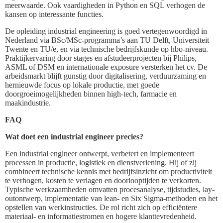
meerwaarde. Ook vaardigheden in Python en SQL verhogen de
kansen op interessante functies.
De opleiding industrial engineering is goed vertegenwoordigd in
Nederland via BSc/MSc-programma’s aan TU Delft, Universiteit
Twente en TU/e, en via technische bedrijfskunde op hbo-niveau.
Praktijkervaring door stages en afstudeerprojecten bij Philips,
ASML of DSM en internationale exposure versterken het cv. De
arbeidsmarkt blijft gunstig door digitalisering, verduurzaming en
hernieuwde focus op lokale productie, met goede
doorgroeimogelijkheden binnen high-tech, farmacie en
maakindustrie.
FAQ
Wat doet een industrial engineer precies?
Een industrial engineer ontwerpt, verbetert en implementeert
processen in productie, logistiek en dienstverlening. Hij of zij
combineert technische kennis met bedrijfsinzicht om productiviteit
te verhogen, kosten te verlagen en doorlooptijden te verkorten.
Typische werkzaamheden omvatten procesanalyse, tijdstudies, lay-
outontwerp, implementatie van lean- en Six Sigma-methoden en het
opstellen van werkinstructies. De rol richt zich op efficiëntere
materiaal- en informatiestromen en hogere klanttevredenheid.