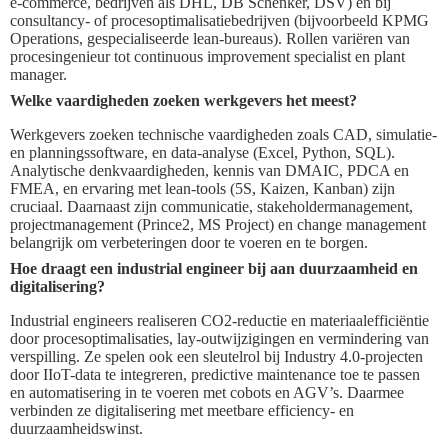
e‑commerce, bedrijven als DHL, DB Schenker, DSV) en bij
consultancy- of procesoptimalisatiebedrijven (bijvoorbeeld KPMG
Operations, gespecialiseerde lean-bureaus). Rollen variëren van
procesingenieur tot continuous improvement specialist en plant
manager.
Welke vaardigheden zoeken werkgevers het meest?
Werkgevers zoeken technische vaardigheden zoals CAD, simulatie-
en planningssoftware, en data-analyse (Excel, Python, SQL).
Analytische denkvaardigheden, kennis van DMAIC, PDCA en
FMEA, en ervaring met lean-tools (5S, Kaizen, Kanban) zijn
cruciaal. Daarnaast zijn communicatie, stakeholdermanagement,
projectmanagement (Prince2, MS Project) en change management
belangrijk om verbeteringen door te voeren en te borgen.
Hoe draagt een industrial engineer bij aan duurzaamheid en
digitalisering?
Industrial engineers realiseren CO2-reductie en materiaalefficiëntie
door procesoptimalisaties, lay-outwijzigingen en vermindering van
verspilling. Ze spelen ook een sleutelrol bij Industry 4.0-projecten
door IIoT-data te integreren, predictive maintenance toe te passen
en automatisering in te voeren met cobots en AGV’s. Daarmee
verbinden ze digitalisering met meetbare efficiency- en
duurzaamheidswinst.