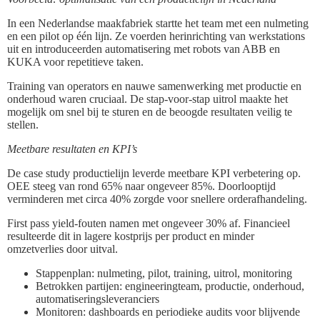
In een Nederlandse maakfabriek startte het team met een nulmeting
en een pilot op één lijn. Ze voerden herinrichting van werkstations
uit en introduceerden automatisering met robots van ABB en
KUKA voor repetitieve taken.
Training van operators en nauwe samenwerking met productie en
onderhoud waren cruciaal. De stap-voor-stap uitrol maakte het
mogelijk om snel bij te sturen en de beoogde resultaten veilig te
stellen.
Meetbare resultaten en KPI’s
De case study productielijn leverde meetbare KPI verbetering op.
OEE steeg van rond 65% naar ongeveer 85%. Doorlooptijd
verminderen met circa 40% zorgde voor snellere orderafhandeling.
First pass yield-fouten namen met ongeveer 30% af. Financieel
resulteerde dit in lagere kostprijs per product en minder
omzetverlies door uitval.
Stappenplan: nulmeting, pilot, training, uitrol, monitoring
Betrokken partijen: engineeringteam, productie, onderhoud,
automatiseringsleveranciers
Monitoren: dashboards en periodieke audits voor blijvende