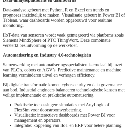
Data-analyseplatforms en dashboards
Data-analyse gebeurt met Python, R en Excel om trends en
prognoses inzichtelijk te maken. Visualisatie gebeurt in Power BI of
Tableau, waar dashboards worden opgebouwd voor realtime
monitoring.
IIoT-data van sensoren wordt vaak geïntegreerd via platforms zoals
Siemens MindSphere of PTC ThingWorx. Deze combinatie
versterkt besluitvorming op de werkvloer.
Automatisering en Industry 4.0-technologieën
Samenwerking met automatiseringsspecialisten is cruciaal bij inzet
van PLC’s, cobots en AGV’s. Predictive maintenance en machine
learning verminderen uitval en verhogen efficiency.
Bij digitale transformatie komen cybersecurity en data governance
aan bod. Industrial engineers balanceren technologische kansen met
veilige implementatie en praktische automatisering.
Praktische toepassingen: simulaties met AnyLogic of
FlexSim voor doorstroomverbetering.
Visualisatie: interactieve dashboards met Power BI voor
management en operators.
Integratie: koppeling van IIoT en ERP voor betere planning