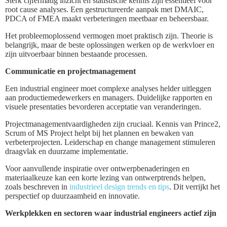
Sterk cijfermatig inzicht en statistische kennis zijn essentieel voor
root cause analyses. Een gestructureerde aanpak met DMAIC,
PDCA of FMEA maakt verbeteringen meetbaar en beheersbaar.
Het probleemoplossend vermogen moet praktisch zijn. Theorie is
belangrijk, maar de beste oplossingen werken op de werkvloer en
zijn uitvoerbaar binnen bestaande processen.
Communicatie en projectmanagement
Een industrial engineer moet complexe analyses helder uitleggen
aan productiemedewerkers en managers. Duidelijke rapporten en
visuele presentaties bevorderen acceptatie van veranderingen.
Projectmanagementvaardigheden zijn cruciaal. Kennis van Prince2,
Scrum of MS Project helpt bij het plannen en bewaken van
verbeterprojecten. Leiderschap en change management stimuleren
draagvlak en duurzame implementatie.
Voor aanvullende inspiratie over ontwerpbenaderingen en
materiaalkeuze kan een korte lezing van ontwerptrends helpen,
zoals beschreven in
industrieel design trends en tips
. Dit verrijkt het
perspectief op duurzaamheid en innovatie.
Werkplekken en sectoren waar industrial engineers actief zijn