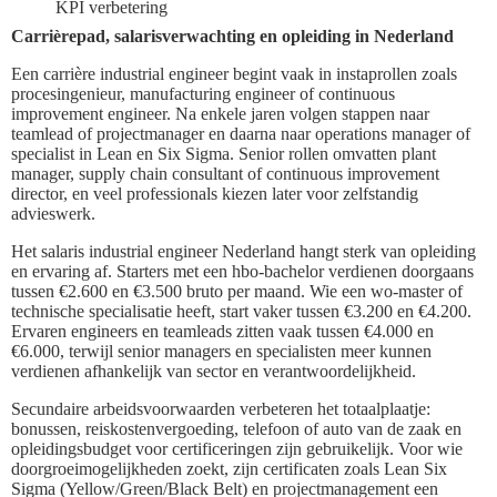
KPI verbetering
Carrièrepad, salarisverwachting en opleiding in Nederland
Een carrière industrial engineer begint vaak in instaprollen zoals
procesingenieur, manufacturing engineer of continuous
improvement engineer. Na enkele jaren volgen stappen naar
teamlead of projectmanager en daarna naar operations manager of
specialist in Lean en Six Sigma. Senior rollen omvatten plant
manager, supply chain consultant of continuous improvement
director, en veel professionals kiezen later voor zelfstandig
advieswerk.
Het salaris industrial engineer Nederland hangt sterk van opleiding
en ervaring af. Starters met een hbo-bachelor verdienen doorgaans
tussen €2.600 en €3.500 bruto per maand. Wie een wo-master of
technische specialisatie heeft, start vaker tussen €3.200 en €4.200.
Ervaren engineers en teamleads zitten vaak tussen €4.000 en
€6.000, terwijl senior managers en specialisten meer kunnen
verdienen afhankelijk van sector en verantwoordelijkheid.
Secundaire arbeidsvoorwaarden verbeteren het totaalplaatje:
bonussen, reiskostenvergoeding, telefoon of auto van de zaak en
opleidingsbudget voor certificeringen zijn gebruikelijk. Voor wie
doorgroeimogelijkheden zoekt, zijn certificaten zoals Lean Six
Sigma (Yellow/Green/Black Belt) en projectmanagement een