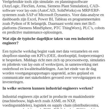
Veelgebruikte tools zijn simulatie- en planningssoftware
(AnyLogic, FlexSim, Arena, Siemens Plant Simulation), CAD-
software voor lay-outs (AutoCAD, SolidWorks) en MRP/ERP-
systemen zoals SAP of Microsoft Dynamics. Voor data-analyse en
dashboards zijn Excel, Power BI, Tableau en programmeertalen
zoals Python of R belangrijk. Daarnaast werkt men met IIoT-
platforms (Siemens MindSphere, PTC ThingWorx), PLC’s, cobots
en predictive maintenance-oplossingen.
Wat zijn de typische dagelijkse taken van een industrial
engineer?
Een typische werkdag begint vaak met data verzamelen en een
shopfloor-standup om KPI’s (OEE, doorlooptijd, foutpercentages)
te bespreken. Middags richt men zich op procesontwerp, simulaties
en pilottests van lay-outs of werkwijzen, in samenwerking met
onderhoud en kwaliteitsafdelingen. Aan het einde van de dag
worden voortgangsrapportages opgesteld, acties gepland en
communicatie met stakeholders gevoerd over vervolgstappen en
investeringen.
In welke sectoren kunnen industrial engineers werken?
Industrial engineers zijn actief in productie en maakindustrie
(machinebouw, high-tech zoals ASML en NXP,
voedingsmiddelen), logistiek en supply chain (distributiecentra,