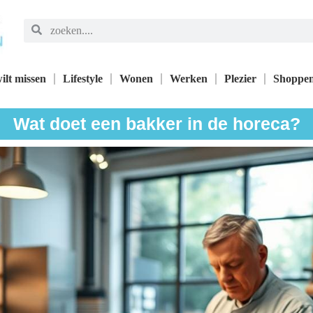
ilt missen
Lifestyle
Wonen
Werken
Plezier
Shoppe
Wat doet een bakker in de horeca?