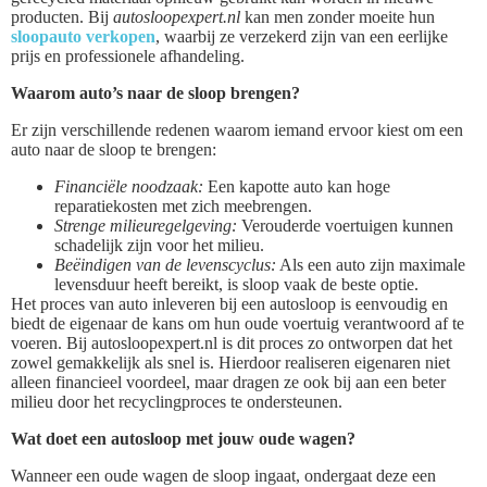
producten. Bij
autosloopexpert.nl
kan men zonder moeite hun
sloopauto verkopen
, waarbij ze verzekerd zijn van een eerlijke
prijs en professionele afhandeling.
Waarom auto’s naar de sloop brengen?
Er zijn verschillende redenen waarom iemand ervoor kiest om een
auto naar de sloop te brengen:
Financiële noodzaak:
Een kapotte auto kan hoge
reparatiekosten met zich meebrengen.
Strenge milieuregelgeving:
Verouderde voertuigen kunnen
schadelijk zijn voor het milieu.
Beëindigen van de levenscyclus:
Als een auto zijn maximale
levensduur heeft bereikt, is sloop vaak de beste optie.
Het proces van auto inleveren bij een autosloop is eenvoudig en
biedt de eigenaar de kans om hun oude voertuig verantwoord af te
voeren. Bij autosloopexpert.nl is dit proces zo ontworpen dat het
zowel gemakkelijk als snel is. Hierdoor realiseren eigenaren niet
alleen financieel voordeel, maar dragen ze ook bij aan een beter
milieu door het recyclingproces te ondersteunen.
Wat doet een autosloop met jouw oude wagen?
Wanneer een oude wagen de sloop ingaat, ondergaat deze een