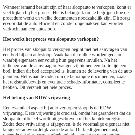
Wanneer iemand besluit zijn of haar sloopauto te verkopen, komt er
veel kijken bij het proces. Het is belangrijk om te begrijpen hoe de
procedure werkt en welke documenten noodzakelijk zijn. Dit zorgt
ervoor dat de auto efficiënt en zonder ongemakken kan worden
verkocht aan een autosloop.
Hoe werkt het proces van sloopauto verkopen?
Het proces van sloopauto verkopen begint met het aanvragen van
een bod bij een autosloop. Vaak kan dit online worden gedaan,
waarbij eigenaren eenvoudig hun gegevens invullen. Na het
indienen van de aanvraag ontvangen zij binnen een korte tijd een
bod. Indien dit bod acceptabel is, kunnen ze de levering van de auto
plannen. Het is aan te raden om de benodigde documenten, zoals
het registratiebewijs en eventuele schade-informatie, compleet te
hebben. Dit versnelt het hele proces.
Het belang van RDW vrijwaring
Een essentieel aspect bij auto verkopen sloop is de RDW
vrijwaring. Deze vrijwaring is cruciaal, omdat het garandeert dat de
sloopauto officieel wordt uitgeschreven uit het kentekenregister.
Zodra deze vrijwaring is afgegeven, is de voormalige eigenaar niet
langer verantwoordelijk voor de auto. Dit biedt gemoedsrust,
wetende dat alles correct afgehandeld is en dat er geen verdere