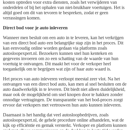
kosten optreden voor extra diensten, zoals het verwijderen van
onderdelen of bij het ophalen van niet-bruikbare voertuigen. Het is
altijd goed om dit van tevoren te bespreken, zodat er geen
verrassingen komen.
Direct bod voor je auto inleveren
Wanneer men besluit om een auto in te leveren, kan het verkrijgen
van een direct bod auto een belangrijke stap zijn in het proces. Dit
kan eenvoudig online worden gedaan via platforms zoals
autosloopexpert.nl. Bezoekers kunnen snel hun kenteken en
gegevens invoeren om zo een schatting van de waarde van hun
voertuig te ontvangen. Dit maakt het voor de verkoper heel
toegankelijk om te begrijpen wat zijn of haar auto waard is.
Het proces van auto inleveren verloopt meestal zeer vlot. Na het
ontvangen van een direct bod auto, kan men al snel besluiten om de
auto daadwerkelijk in te leveren. Dit biedt niet alleen duidelijkheid,
maar ook de mogelijkheid om snel knopen door te hakken zonder
onnodige vertragingen. De transparantie van het bod-proces zorgt
ervoor dat verkopers met vertrouwen hun auto kunnen inleveren.
Daarnaast is het handig dat veel autosloopbedrijven, zoals
autosloopexpert.nl, de gehele procedure online afhandelen, wat de
kijk op efficiëntie en gemak versterkt. Verkoper en platform kunnen