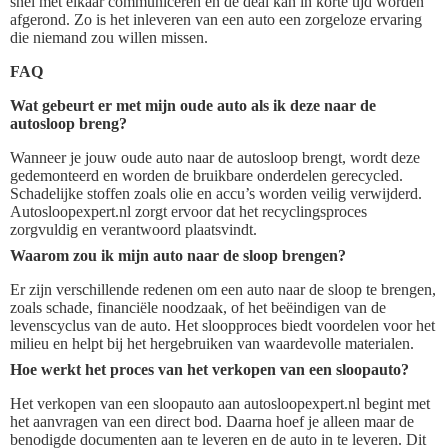
snel met elkaar communiceren en de deal kan in korte tijd worden
afgerond. Zo is het inleveren van een auto een zorgeloze ervaring
die niemand zou willen missen.
FAQ
Wat gebeurt er met mijn oude auto als ik deze naar de
autosloop breng?
Wanneer je jouw oude auto naar de autosloop brengt, wordt deze
gedemonteerd en worden de bruikbare onderdelen gerecycled.
Schadelijke stoffen zoals olie en accu’s worden veilig verwijderd.
Autosloopexpert.nl zorgt ervoor dat het recyclingsproces
zorgvuldig en verantwoord plaatsvindt.
Waarom zou ik mijn auto naar de sloop brengen?
Er zijn verschillende redenen om een auto naar de sloop te brengen,
zoals schade, financiële noodzaak, of het beëindigen van de
levenscyclus van de auto. Het sloopproces biedt voordelen voor het
milieu en helpt bij het hergebruiken van waardevolle materialen.
Hoe werkt het proces van het verkopen van een sloopauto?
Het verkopen van een sloopauto aan autosloopexpert.nl begint met
het aanvragen van een direct bod. Daarna hoef je alleen maar de
benodigde documenten aan te leveren en de auto in te leveren. Dit