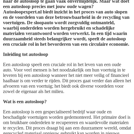
naar de autosloop te gaan vaak onvermijdelijk. Maar wat doet
een autosloop precies met jouw oude wagen?
Autosloopexpert.nl biedt inzicht in het proces van auto slopen
en de voordelen van deze betrouwbaarheid in de recycling van
voertuigen. De sloopauto wordt zorgvuldig ontmanteld,
waarbij onderdelen worden hergebruikt en schadelijke
materialen verantwoord worden verwerkt. In een tijd waarin
duurzaamheid steeds belangrijker wordt, speelt de autosloop
een cruciale rol in het bevorderen van een circulaire economie.
Inleiding tot autosloop
Een autosloop speelt een cruciale rol in het leven van een oude
auto. Voor veel mensen is het noodzakelijk om hun voertuig in te
leveren bij een autosloop wanneer het niet meer veilig of financieel
haalbaar is om verder te rijden. Dit proces gaat verder dan alleen het
afvoeren van een voertuig; het biedt ook diverse voordelen voor
zowel de eigenaar als het milieu.
Wat is een autosloop?
Een autosloop is een gespecialiseerd bedrijf waar oude en
beschadigde voertuigen worden gedemonteerd. Het primaire doel is
om bruikbare onderdelen te recupereren en waardevolle materialen
te recyclen. Dit proces draagt bij aan een duurzamere wereld, omdat
gerecycled materiaal opnieuw gebruikt kan worden in nieuwe