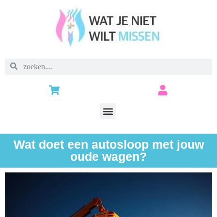
Wat doet een autosloop met jouw
oude wagen?