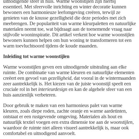
uitnodigende sfeer in huis. Warme woonstijlen zijn hierbij
essentieel. Met sfeervolle inrichting en winter decoratie kunnen
bewoners een harmonieuze leefomgeving creëren, terwijl ze
genieten van de knusse gezelligheid die deze periodes met zich
meebrengen. De populariteit van warme kleurpaletten en natuurlijke
materialen neemt toe, wat bijdraagt aan de toenemende vraag naar
stijlvolle wooninspiratie. Dit artikel verkent hoe warme woonstijlen
bewoners kunnen helpen om hun woning te transformeren tot een
warm toevluchtsoord tijdens de koude maanden.
Inleiding tot warme woonstijlen
Warme woonstijlen geven een uitnodigende uitstraling aan elke
ruimte. De combinatie van warme kleuren en natuurlijke elementen
creëert een gevoel van
gezelligheid
, dat vooral in de wintermaanden
zeer aantrekkelijk is. Het kiezen van de juiste woonstijl speelt een
cruciale rol in het
interieurdesign
en kan de algehele sfeer van een
huis aanzienlijk verbeteren.
Door gebruik te maken van een harmonieus palet van warme
kleuren, zoals diepe roden, zachte oranje en warme aardetinten,
ontstaat er een rustgevende omgeving. Materialen als hout en
natuurlijk textiel voegen een extra dimensie toe aan de
woonstijlen
,
waardoor de ruimte niet alleen visueel aantrekkelijk is, maar ook
comfortabel en uitnodigend aanvoelt.