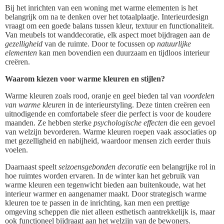
Bij het inrichten van een woning met warme elementen is het
belangrijk om na te denken over het totaalplaatje. Interieurdesign
vraagt om een goede balans tussen kleur, textuur en functionaliteit.
Van meubels tot wanddecoratie, elk aspect moet bijdragen aan de
gezelligheid
van de ruimte. Door te focussen op
natuurlijke
elementen
kan men bovendien een duurzaam en tijdloos interieur
creëren.
Waarom kiezen voor warme kleuren en stijlen?
Warme kleuren zoals rood, oranje en geel bieden tal van
voordelen
van warme kleuren
in de interieurstyling. Deze tinten creëren een
uitnodigende en comfortabele sfeer die perfect is voor de koudere
maanden. Ze hebben sterke
psychologische effecten
die een gevoel
van welzijn bevorderen. Warme kleuren roepen vaak associaties op
met gezelligheid en nabijheid, waardoor mensen zich eerder thuis
voelen.
Daarnaast speelt
seizoensgebonden decoratie
een belangrijke rol in
hoe ruimtes worden ervaren. In de winter kan het gebruik van
warme kleuren een tegenwicht bieden aan buitenkoude, wat het
interieur warmer en aangenamer maakt. Door strategisch warme
kleuren toe te passen in de inrichting, kan men een prettige
omgeving scheppen die niet alleen esthetisch aantrekkelijk is, maar
ook functioneel bijdraagt aan het welzijn van de bewoners.