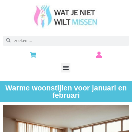
Warme woonstijlen voor januari en
februari