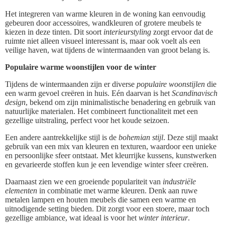
Het integreren van warme kleuren in de woning kan eenvoudig
gebeuren door accessoires, wandkleuren of grotere meubels te
kiezen in deze tinten. Dit soort
interieurstyling
zorgt ervoor dat de
ruimte niet alleen visueel interessant is, maar ook voelt als een
veilige haven, wat tijdens de wintermaanden van groot belang is.
Populaire warme woonstijlen voor de winter
Tijdens de wintermaanden zijn er diverse
populaire woonstijlen
die
een warm gevoel creëren in huis. Eén daarvan is het
Scandinavisch
design
, bekend om zijn minimalistische benadering en gebruik van
natuurlijke materialen. Het combineert functionaliteit met een
gezellige uitstraling, perfect voor het koude seizoen.
Een andere aantrekkelijke stijl is de
bohemian stijl
. Deze stijl maakt
gebruik van een mix van kleuren en texturen, waardoor een unieke
en persoonlijke sfeer ontstaat. Met kleurrijke kussens, kunstwerken
en gevarieerde stoffen kun je een levendige winter sfeer creëren.
Daarnaast zien we een groeiende populariteit van
industriële
elementen
in combinatie met warme kleuren. Denk aan ruwe
metalen lampen en houten meubels die samen een warme en
uitnodigende setting bieden. Dit zorgt voor een stoere, maar toch
gezellige ambiance, wat ideaal is voor het
winter interieur
.