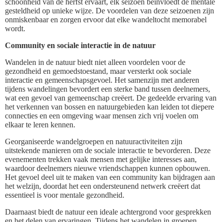
schoonheid van de herfst ervaart, elk seizoen beïnvloedt de mentale
gesteldheid op unieke wijze. De voordelen van deze seizoenen zijn
onmiskenbaar en zorgen ervoor dat elke wandeltocht memorabel
wordt.
Community en sociale interactie in de natuur
Wandelen in de natuur biedt niet alleen voordelen voor de
gezondheid en gemoedstoestand, maar versterkt ook sociale
interactie en gemeenschapsgevoel. Het samenzijn met anderen
tijdens wandelingen bevordert een sterke band tussen deelnemers,
wat een gevoel van gemeenschap creëert. De gedeelde ervaring van
het verkennen van bossen en natuurgebieden kan leiden tot diepere
connecties en een omgeving waar mensen zich vrij voelen om
elkaar te leren kennen.
Georganiseerde wandelgroepen en natuuractiviteiten zijn
uitstekende manieren om de sociale interactie te bevorderen. Deze
evenementen trekken vaak mensen met gelijke interesses aan,
waardoor deelnemers nieuwe vriendschappen kunnen opbouwen.
Het gevoel deel uit te maken van een community kan bijdragen aan
het welzijn, doordat het een ondersteunend netwerk creëert dat
essentieel is voor mentale gezondheid.
Daarnaast biedt de natuur een ideale achtergrond voor gesprekken
en het delen van ervaringen. Tijdens het wandelen in groepen