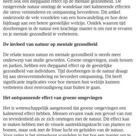
heeft ook een diepgaand effect op de mentale gezondheid. De
rustgevende natuur omringt de wandelaar met kalmerende effecten
die stress verminderen en ontspanning bevorderen. Dit artikel
onderzoekt de vele voordelen van een boswandeling en hoe deze
bijdraagt aan een betere geestelijke welzijn. Ontdek waarom tijd
doorbrengen in de natuur een krachtige manier is om rust te ervaren
en je mentale gezondheid te verbeteren.
De invloed van natuur op mentale gezondheid
De relatie tussen natuur en mentale gezondheid is steeds meer
onderwerp van studie geworden. Groene omgevingen, zoals bossen
en parken, hebben een diepgaand effect op de geestelijke
gezondheid van individuen. Tijd doorbrengen in de natuur draagt
bij aan stressvermindering en bevordert ontspanning. Dit heeft
significante implicaties voor hoe mensen hun welzijn kunnen
verbeteren door eenvoudigweg naar buiten te gaan.
Het ontspannende effect van groene omgevingen
Het is wetenschappelijk aangetoond dat groene omgevingen een
kalmerend effect hebben. Mensen ervaren vaak een gevoel van rust
en tevredenheid als ze zich omringen met de natuur. Dit effect kan
te maken hebben met de visuele aantrekkingskracht van planten en
bomen, maar ook met de frisse lucht en geluiden van de natuur.
Voor velen is het simpelweg wandelen in het bos een manier om te