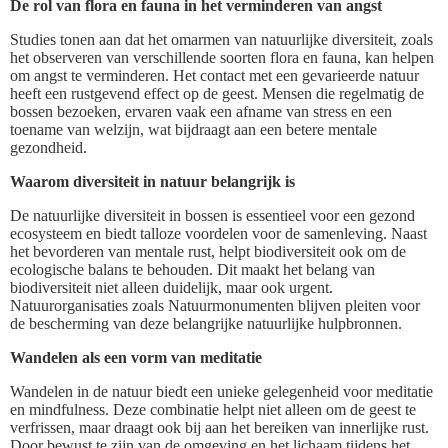
De rol van flora en fauna in het verminderen van angst
Studies tonen aan dat het omarmen van natuurlijke diversiteit, zoals
het observeren van verschillende soorten flora en fauna, kan helpen
om angst te verminderen. Het contact met een gevarieerde natuur
heeft een rustgevend effect op de geest. Mensen die regelmatig de
bossen bezoeken, ervaren vaak een afname van stress en een
toename van welzijn, wat bijdraagt aan een betere mentale
gezondheid.
Waarom diversiteit in natuur belangrijk is
De natuurlijke diversiteit in bossen is essentieel voor een gezond
ecosysteem en biedt talloze voordelen voor de samenleving. Naast
het bevorderen van mentale rust, helpt biodiversiteit ook om de
ecologische balans te behouden. Dit maakt het belang van
biodiversiteit niet alleen duidelijk, maar ook urgent.
Natuurorganisaties zoals Natuurmonumenten blijven pleiten voor
de bescherming van deze belangrijke natuurlijke hulpbronnen.
Wandelen als een vorm van meditatie
Wandelen in de natuur biedt een unieke gelegenheid voor meditatie
en mindfulness. Deze combinatie helpt niet alleen om de geest te
verfrissen, maar draagt ook bij aan het bereiken van innerlijke rust.
Door bewust te zijn van de omgeving en het lichaam tijdens het