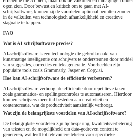
efficiëntie die AI biedt, maar ook de valkuilen en uitdagingen onder
ogen zien. Door bewust en kritisch om te gaan met AI-
schrijfsoftware, kunnen zij de voordelen optimaal benutten zonder
in de valkuilen van technologisch afhankelijkheid en creatieve
stagnatie te trappen.
FAQ
Wat is AI-schrijfsoftware precies?
AI-schrijfsoftware is een technologie die gebruikmaakt van
kunstmatige intelligentie om schrijvers te ondersteunen door middel
van suggesties, correcties en tekstgeneratie. Voorbeelden zijn
populaire tools zoals Grammarly, Jasper en Copy.ai.
Hoe kan AI-schrijfsoftware de efficiëntie verbeteren?
AI-schrijfsoftware verhoogt de efficiëntie door repetitieve taken
zoals grammatica- en spellingscontroles te automatiseren. Hierdoor
kunnen schrijvers meer tijd besteden aan creativiteit en
contentcreatie, wat de productiviteit aanzienlijk verhoogt.
Wat zijn de belangrijkste voordelen van AI-schrijfsoftware?
De belangrijkste voordelen zijn tijdbesparing, kwaliteitsverbetering
van teksten en de mogelijkheid om data-gedreven content te
genereren, wat leidt tot relevantere teksten voor specifieke