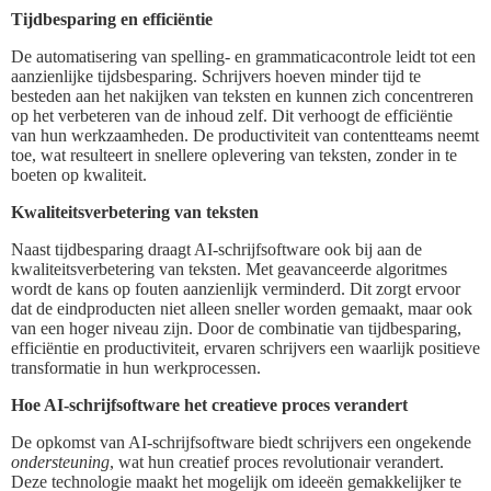
Tijdbesparing en efficiëntie
De automatisering van spelling- en grammaticacontrole leidt tot een
aanzienlijke tijdsbesparing. Schrijvers hoeven minder tijd te
besteden aan het nakijken van teksten en kunnen zich concentreren
op het verbeteren van de inhoud zelf. Dit verhoogt de efficiëntie
van hun werkzaamheden. De productiviteit van contentteams neemt
toe, wat resulteert in snellere oplevering van teksten, zonder in te
boeten op kwaliteit.
Kwaliteitsverbetering van teksten
Naast tijdbesparing draagt AI-schrijfsoftware ook bij aan de
kwaliteitsverbetering van teksten. Met geavanceerde algoritmes
wordt de kans op fouten aanzienlijk verminderd. Dit zorgt ervoor
dat de eindproducten niet alleen sneller worden gemaakt, maar ook
van een hoger niveau zijn. Door de combinatie van tijdbesparing,
efficiëntie en productiviteit, ervaren schrijvers een waarlijk positieve
transformatie in hun werkprocessen.
Hoe AI-schrijfsoftware het creatieve proces verandert
De opkomst van AI-schrijfsoftware biedt schrijvers een ongekende
ondersteuning
, wat hun creatief proces revolutionair verandert.
Deze technologie maakt het mogelijk om ideeën gemakkelijker te