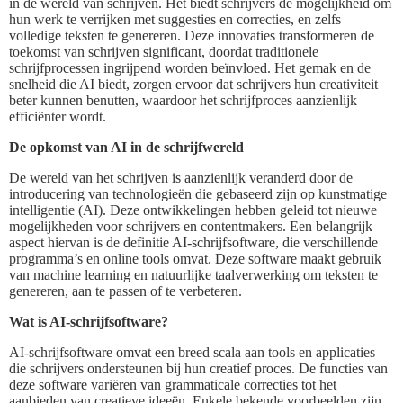
in de wereld van schrijven. Het biedt schrijvers de mogelijkheid om
hun werk te verrijken met suggesties en correcties, en zelfs
volledige teksten te genereren. Deze innovaties transformeren de
toekomst van schrijven significant, doordat traditionele
schrijfprocessen ingrijpend worden beïnvloed. Het gemak en de
snelheid die AI biedt, zorgen ervoor dat schrijvers hun creativiteit
beter kunnen benutten, waardoor het schrijfproces aanzienlijk
efficiënter wordt.
De opkomst van AI in de schrijfwereld
De wereld van het schrijven is aanzienlijk veranderd door de
introducering van technologieën die gebaseerd zijn op kunstmatige
intelligentie (AI). Deze ontwikkelingen hebben geleid tot nieuwe
mogelijkheden voor schrijvers en contentmakers. Een belangrijk
aspect hiervan is de definitie AI-schrijfsoftware, die verschillende
programma’s en online tools omvat. Deze software maakt gebruik
van machine learning en natuurlijke taalverwerking om teksten te
genereren, aan te passen of te verbeteren.
Wat is AI-schrijfsoftware?
AI-schrijfsoftware omvat een breed scala aan tools en applicaties
die schrijvers ondersteunen bij hun creatief proces. De functies van
deze software variëren van grammaticale correcties tot het
aanbieden van creatieve ideeën. Enkele bekende voorbeelden zijn