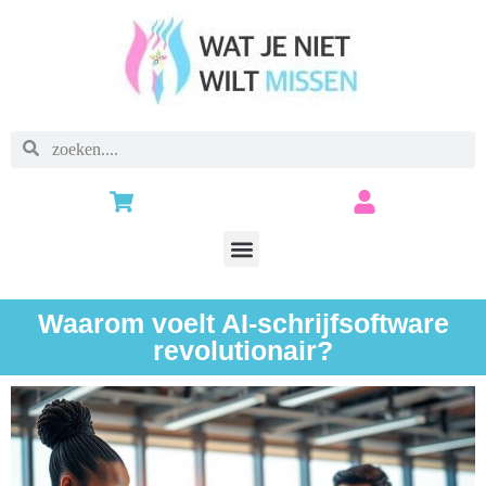
Waarom voelt AI-schrijfsoftware
revolutionair?