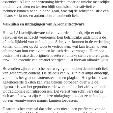
essentieel. AI kan ondersteuning bieden, maar de unieke menselijke
touch in verhalen en teksten blijft onmisbaar. Creativiteit en
techniek kunnen hand in hand gaan, waarbij de schrijfindustrie een
balans zoekt tussen automation en authenticiteit.
Valkuilen en uitdagingen van AI-schrijfsoftware
Hoewel AI-schrijfsoftware tal van voordelen biedt, zijn er ook
valkuilen die aandacht verdienen. Een belangrijke uitdaging is de
afhankelijkheid van technologie. Schrijvers kunnen in de verleiding
komen om meer op AI-tools te vertrouwen, wat kan leiden tot een
afname van hun creativiteit en kritisch denkvermogen. Hierdoor
bestaat het risico dat originele ideeën en unieke stem verloren gaan,
terwijl de essentie van creatief schrijven juist hiervan afhankelijk is.
Bovendien zijn er ethische overwegingen rondom de authenticiteit
van geschreven content. De risico’s van AI zijn niet altijd duidelijk,
vooral als het gaat om auteursrechten en plagiaat. Het gebruik van
gegenereerde teksten kan vraagtekens oproepen over wie de
eigenaar is van het geproduceerde werk en hoe het zich verhoudt
tot traditionele schrijfprocessen. Dit vereist van schrijvers dat ze
zich actief bewust zijn van deze uitdagingen, zodat ze technologie
op een verantwoorde manier kunnen toepassen.
Daarom is het cruciaal dat schrijvers niet alleen profiteren van de