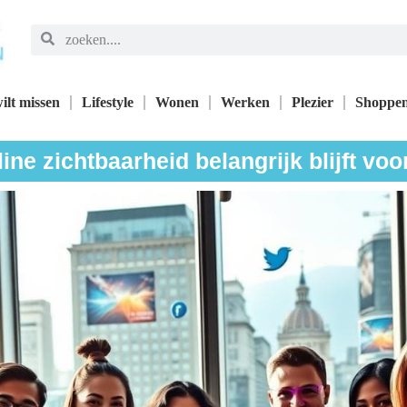
ilt missen
Lifestyle
Wonen
Werken
Plezier
Shoppe
ne zichtbaarheid belangrijk blijft voo