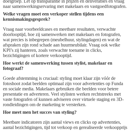
doelgroep. Let op transparantie in prijzen en deliverables en vraag
naar samenwerkingservaring met makelaars en vastgoedfotografen.
Welke vragen moet een verkoper stellen tijdens een
kennismakingsgesprek?
Vraag naar voorbeeldcases en meetbare resultaten, verwachte
doorlooptijd, hoe zij samenwerken met makelaars en fotografen,
wat precies is inbegrepen (meubelhuur, stylingdagen) en wat de
afspraken zijn rond schade aan huurmeubilair. Vraag ook welke
KPI’s zij hanteren, zoals verwachte toename in clicks,
bezichtigingen of kortere verkooptijd.
Hoe werkt de samenwerking tussen stylist, makelaar en
fotograaf?
Goede afstemming is cruciaal: styling moet klaar zijn vóór de
fotoshoot zodat beelden optimaal zijn voor advertenties op Funda
en sociale media. Makelaars gebruiken die beelden voor betere
presentatie en adverteren. Veel stylisten werken rechtstreeks met
vaste fotografen of kunnen adviseren over virtuele staging en 3D-
rondleidingen om de marketing te versterken.
Hoe meet men het succes van styling?
Meetbare indicatoren zijn aantal views en clicks op advertenties,
aantal bezichtigingen, tijd tot verkoop en gerealiseerde verkoopprijs