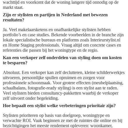
wachttijd en voorkomt dat de woning langere tijd onnodig op de
markt staat.
Zijn er stylisten en partijen in Nederland met bewezen
resultaten?
Ja. Veel makelaarsketens en onafhankelijke stylisten hebben
portfolio’s en case studies. Bekende voorbeelden in de branche zijn
lokale specialistische bureaus en platforms zoals Interieurstylist.nl
en Home Staging professionals. Vraag altijd om concrete cases en
referenties die passen bij het woningtype en de regio.
Kan een verkoper zelf onderdelen van styling doen om kosten
te besparen?
Absoluut. Een verkoper kan zelf declutteren, kleine schilderwerkjes
uitvoeren, persoonlijke spullen opruimen en zorgen voor
professionele schoonmaak. Voor grotere effecten (meubelplaatsing,
schaalbalans, fotografie‑ready styling) is een stylist aan te raden.
Veel stylisten bieden consultancy‑pakketten waarbij de verkoper
zelf uitvoert onder begeleiding.
Hoe bepaalt een stylist welke verbeteringen prioritair zijn?
Stylisten prioriteren op basis van doelgroep, woningtype en
verwachte ROI. Vaak beginnen ze met de ruimtes die online en bij
bezichtigingen het meeste rendement opleveren: woonkamer,