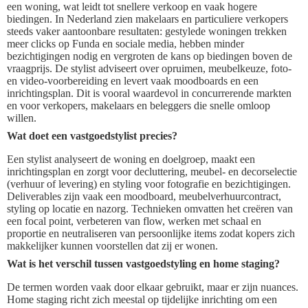
een woning, wat leidt tot snellere verkoop en vaak hogere
biedingen. In Nederland zien makelaars en particuliere verkopers
steeds vaker aantoonbare resultaten: gestylede woningen trekken
meer clicks op Funda en sociale media, hebben minder
bezichtigingen nodig en vergroten de kans op biedingen boven de
vraagprijs. De stylist adviseert over opruimen, meubelkeuze, foto-
en video‑voorbereiding en levert vaak moodboards en een
inrichtingsplan. Dit is vooral waardevol in concurrerende markten
en voor verkopers, makelaars en beleggers die snelle omloop
willen.
Wat doet een vastgoedstylist precies?
Een stylist analyseert de woning en doelgroep, maakt een
inrichtingsplan en zorgt voor decluttering, meubel- en decorselectie
(verhuur of levering) en styling voor fotografie en bezichtigingen.
Deliverables zijn vaak een moodboard, meubelverhuurcontract,
styling op locatie en nazorg. Technieken omvatten het creëren van
een focal point, verbeteren van flow, werken met schaal en
proportie en neutraliseren van persoonlijke items zodat kopers zich
makkelijker kunnen voorstellen dat zij er wonen.
Wat is het verschil tussen vastgoedstyling en home staging?
De termen worden vaak door elkaar gebruikt, maar er zijn nuances.
Home staging richt zich meestal op tijdelijke inrichting om een