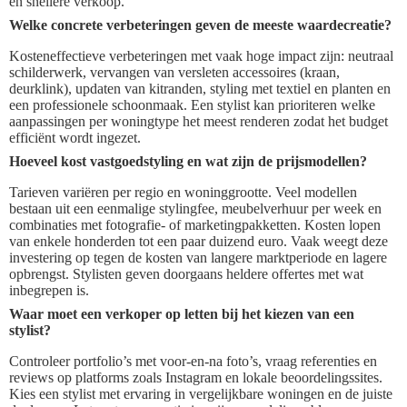
en snellere verkoop.
Welke concrete verbeteringen geven de meeste waardecreatie?
Kosteneffectieve verbeteringen met vaak hoge impact zijn: neutraal
schilderwerk, vervangen van versleten accessoires (kraan,
deurklink), updaten van kitranden, styling met textiel en planten en
een professionele schoonmaak. Een stylist kan prioriteren welke
aanpassingen per woningtype het meest renderen zodat het budget
efficiënt wordt ingezet.
Hoeveel kost vastgoedstyling en wat zijn de prijsmodellen?
Tarieven variëren per regio en woninggrootte. Veel modellen
bestaan uit een eenmalige stylingfee, meubelverhuur per week en
combinaties met fotografie- of marketingpakketten. Kosten lopen
van enkele honderden tot een paar duizend euro. Vaak weegt deze
investering op tegen de kosten van langere marktperiode en lagere
opbrengst. Stylisten geven doorgaans heldere offertes met wat
inbegrepen is.
Waar moet een verkoper op letten bij het kiezen van een
stylist?
Controleer portfolio’s met voor‑en‑na foto’s, vraag referenties en
reviews op platforms zoals Instagram en lokale beoordelingssites.
Kies een stylist met ervaring in vergelijkbare woningen en de juiste