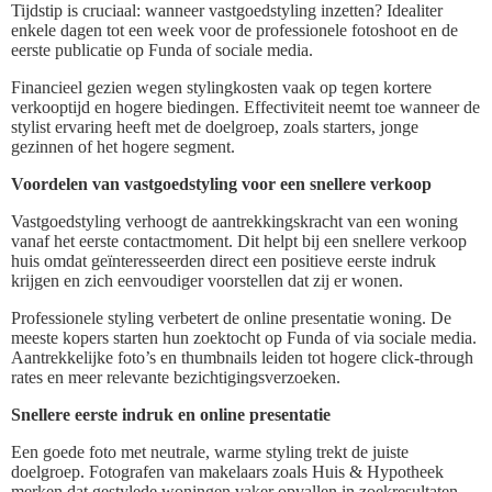
Tijdstip is cruciaal: wanneer vastgoedstyling inzetten? Idealiter
enkele dagen tot een week voor de professionele fotoshoot en de
eerste publicatie op Funda of sociale media.
Financieel gezien wegen stylingkosten vaak op tegen kortere
verkooptijd en hogere biedingen. Effectiviteit neemt toe wanneer de
stylist ervaring heeft met de doelgroep, zoals starters, jonge
gezinnen of het hogere segment.
Voordelen van vastgoedstyling voor een snellere verkoop
Vastgoedstyling verhoogt de aantrekkingskracht van een woning
vanaf het eerste contactmoment. Dit helpt bij een snellere verkoop
huis omdat geïnteresseerden direct een positieve eerste indruk
krijgen en zich eenvoudiger voorstellen dat zij er wonen.
Professionele styling verbetert de online presentatie woning. De
meeste kopers starten hun zoektocht op Funda of via sociale media.
Aantrekkelijke foto’s en thumbnails leiden tot hogere click-through
rates en meer relevante bezichtigingsverzoeken.
Snellere eerste indruk en online presentatie
Een goede foto met neutrale, warme styling trekt de juiste
doelgroep. Fotografen van makelaars zoals Huis & Hypotheek
merken dat gestylede woningen vaker opvallen in zoekresultaten.