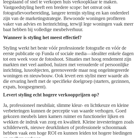
leegstaand of snel te verkopen huis verkoopklaar te maken.
Vastgoedstyling heeft een bredere scope: het omvat ook
fotografievoorbereiding, langere termijn styling en kan onderdeel
zijn van de marketingstrategie. Bewoonde woningen profiteren
vaker van advies en herinrichting, terwijl lege woningen vaak meer
baat hebben bij volledige meubelverhuur.
Wanneer is styling het meest effectief?
Styling werkt het beste vóór professionele fotografie en vóór de
eerste publicatie op Funda of sociale media—idealiter enkele dagen
tot een week voor de fotoshoot. Situaties met hoog rendement zijn
markten met veel aanbod, huizen met verouderde of persoonlijke
inrichting, luxeobjecten, gerenoveerde maar nog ongeïntegreerde
woningen en nieuwbouw. Ook levert een stylist meer waarde als
die ervaring heeft met de specifieke doelgroep (starters, gezinnen,
expats, hoogsegment).
Levert styling echt hogere verkoopprijzen op?
Ja, professioneel meubilair, slimme kleur- en lichtkeuze en kleine
verbeteringen kunnen de perceptie van waarde verhogen. Goed
gekozen meubels laten kamers ruimer en functioneler lijken en
wekken de indruk van zorg en kwaliteit. Kleine investeringen zoals
schilderwerk, nieuwe deurklinken of professionele schoonmaak
hebben vaak een hoge ROI en kunnen leiden tot hogere biedingen