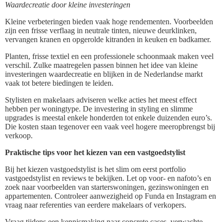
Waardecreatie door kleine investeringen
Kleine verbeteringen bieden vaak hoge rendementen. Voorbeelden
zijn een frisse verflaag in neutrale tinten, nieuwe deurklinken,
vervangen kranen en opgerolde kitranden in keuken en badkamer.
Planten, frisse textiel en een professionele schoonmaak maken veel
verschil. Zulke maatregelen passen binnen het idee van kleine
investeringen waardecreatie en blijken in de Nederlandse markt
vaak tot betere biedingen te leiden.
Stylisten en makelaars adviseren welke acties het meest effect
hebben per woningtype. De investering in styling en slimme
upgrades is meestal enkele honderden tot enkele duizenden euro’s.
Die kosten staan tegenover een vaak veel hogere meeropbrengst bij
verkoop.
Praktische tips voor het kiezen van een vastgoedstylist
Bij het kiezen vastgoedstylist is het slim om eerst portfolio
vastgoedstylist en reviews te bekijken. Let op voor‑ en nafoto’s en
zoek naar voorbeelden van starterswoningen, gezinswoningen en
appartementen. Controleer aanwezigheid op Funda en Instagram en
vraag naar referenties van eerdere makelaars of verkopers.
Vraag tijdens een kennismaking naar concrete cases, verwachte