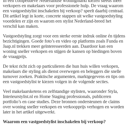
In een competitieve Nederlandse woningmarkt kiezen steeds meer
verkopers en makelaars voor professionele hulp. De vraag waarom
een vastgoedstylist inschakelen bij verkoop? speelt daarbij centraal.
Dit artikel legt in korte, concrete stappen uit welke vastgoedstyling
voordelen er zijn en waarom een stylist Nederland-breed het
verschil kan maken.
Vastgoedstyling zorgt voor een sterke eerste indruk online én tijdens
bezichtigingen. Goede foto’s en video op platforms zoals Funda en
Jaap.nl trekken meer geïnteresseerden aan. Daardoor kan een
woning sneller verkopen en stijgen de kansen op biedingen boven
de vraagprijs.
De tekst richt zich op particulieren die hun huis willen verkopen,
makelaars die styling als dienst overwegen en beleggers die snelle
turnover zoeken. Praktische argumenten, marktgegevens en tips om
een vastgoedstylist te kiezen volgen in de volgende secties.
Veel makelaarsketens en zelfstandige stylisten, waaronder Styla,
Interieurstylist.nl en Home Staging professionals, publiceren
portfolio’s en case studies. Deze bronnen ondersteunen de claims
over woning sneller verkopen en verkoopprijs verhogen en worden
later in het artikel uitgewerkt.
Waarom een vastgoedstylist inschakelen bij verkoop?