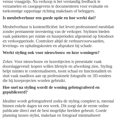
versus vraagprijs. Na verkoop is het verstandig feedback te
verzamelen en casegegevens te documenteren voor evaluatie en
toekomstige rapportage richting makelaars of beleggers.
Is meubelverhuur een goede optie en hoe werkt dat?
Meubelverhuur is kostenefficiënt: het levert professioneel meubilair
zonder permanente investering van de verkoper. Stylisten bieden
vaak pakketten per ruimte en huurperioden afgestemd op fotoshoot
en verkoopperiode. Controleer altijd de verhuurvoorwaarden,
leverings- en ophalingskosten en afspraken bij schade.
Werkt styling ook voor nieuwbouw en luxe woningen?
Zeker. Voor nieuwbouw en luxeobjecten is presentatie vaak
doorslaggevend: kopers willen lifestyle en afwerking zien. Styling
helpt ruimtes te contextualiseren, toont schaal en functionaliteit en
sluit vaak naadloos aan op professionele fotografie en 3D-renders
die bij luxeprojecten worden gebruikt.
Hoe snel na styling wordt de woning gefotografeerd en
gepubliceerd?
Idealiter wordt gefotografeerd zodra de styling compleet is, meestal
binnen enkele dagen tot een week. Dit zorgt dat de eerste online
publicatie direct met de best mogelijke beelden gebeurt. Goede
planning tussen stylist, makelaar en fotograaf minimaliseert