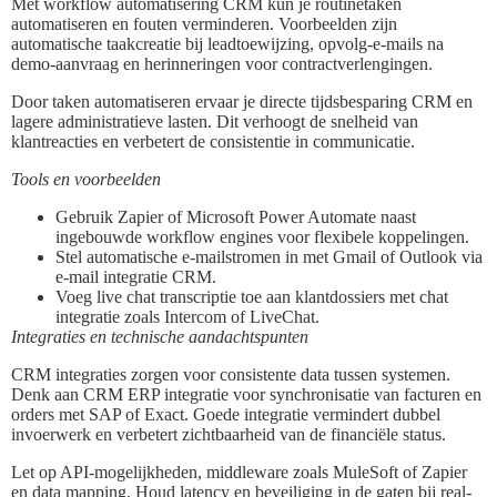
Met workflow automatisering CRM kun je routinetaken
automatiseren en fouten verminderen. Voorbeelden zijn
automatische taakcreatie bij leadtoewijzing, opvolg-e-mails na
demo-aanvraag en herinneringen voor contractverlengingen.
Door taken automatiseren ervaar je directe tijdsbesparing CRM en
lagere administratieve lasten. Dit verhoogt de snelheid van
klantreacties en verbetert de consistentie in communicatie.
Tools en voorbeelden
Gebruik Zapier of Microsoft Power Automate naast
ingebouwde workflow engines voor flexibele koppelingen.
Stel automatische e-mailstromen in met Gmail of Outlook via
e-mail integratie CRM.
Voeg live chat transcriptie toe aan klantdossiers met chat
integratie zoals Intercom of LiveChat.
Integraties en technische aandachtspunten
CRM integraties zorgen voor consistente data tussen systemen.
Denk aan CRM ERP integratie voor synchronisatie van facturen en
orders met SAP of Exact. Goede integratie vermindert dubbel
invoerwerk en verbetert zichtbaarheid van de financiële status.
Let op API-mogelijkheden, middleware zoals MuleSoft of Zapier
en data mapping. Houd latency en beveiliging in de gaten bij real-