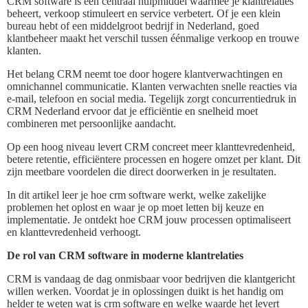
CRM software is een centraal hulpmiddel waarmee je klantrelaties
beheert, verkoop stimuleert en service verbetert. Of je een klein
bureau hebt of een middelgroot bedrijf in Nederland, goed
klantbeheer maakt het verschil tussen éénmalige verkoop en trouwe
klanten.
Het belang CRM neemt toe door hogere klantverwachtingen en
omnichannel communicatie. Klanten verwachten snelle reacties via
e-mail, telefoon en social media. Tegelijk zorgt concurrentiedruk in
CRM Nederland ervoor dat je efficiëntie en snelheid moet
combineren met persoonlijke aandacht.
Op een hoog niveau levert CRM concreet meer klanttevredenheid,
betere retentie, efficiëntere processen en hogere omzet per klant. Dit
zijn meetbare voordelen die direct doorwerken in je resultaten.
In dit artikel leer je hoe crm software werkt, welke zakelijke
problemen het oplost en waar je op moet letten bij keuze en
implementatie. Je ontdekt hoe CRM jouw processen optimaliseert
en klanttevredenheid verhoogt.
De rol van CRM software in moderne klantrelaties
CRM is vandaag de dag onmisbaar voor bedrijven die klantgericht
willen werken. Voordat je in oplossingen duikt is het handig om
helder te weten wat is crm software en welke waarde het levert