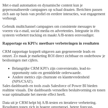
Met e-mail automation en dynamische content kun je
gepersonaliseerde campagnes op schaal draaien. Berichten passen
zich aan op basis van profiel en eerdere interacties, wat engagement
verhoogt.
Gebruik multichannel campagnes om consistente messages te
voeren via e-mail, social media en advertenties. Integratie in één
systeem verbetert tracking en maakt A/B-testen eenvoudiger.
Rapportage en KPI’s: meetbare verbeteringen in resultaten
CRM rapportage koppelt uitgaven aan gegenereerde leads en
omzet. Zo maak je marketing ROI direct zichtbaar en onderbouw je
beslissingen met cijfers.
Belangrijke CRM KPI’s zijn conversieratio, lead-to-
opportunity ratio en gemiddelde orderwaarde.
Andere metrics zijn churnrate en klanttevredenheid
(NPS/CSAT).
Sales dashboards en tools zoals Salesforce of Power BI bieden
realtime visuals. Die dashboards versnellen besluitvorming en tonen
waar optimalisatie het meeste effect heeft.
Data uit je CRM helpt bij A/B-testen en iteratieve verbetering.
Resultaten tonen zich in hogere omzetgroei, betere forecast-