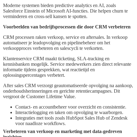
Moderne systemen bieden predictive analytics en AI, zoals
Salesforce Einstein of Microsoft AI-functies. Die helpen churn te
verminderen en cross-sell kansen te spotten.
Voorbeelden van bedrijfsprocessen die door CRM verbeteren
CRM processen raken verkoop, service en aftersales. In verkoop
automatiseer je leadopvolging en pipelinebeheer om het
verkoopproces verbeteren en salescycli te verkorten.
Klantenservice CRM maakt ticketing, SLA-tracking en
kennisbanken mogelijk. Service medewerkers zien direct relevante
informatie tijdens gesprekken, wat reactietijd en
oplossingspercentages verbetert.
After sales CRM verzorgt geautomatiseerde opvolging na aankoop,
onderhoudsherinneringen en gerichte retentiecampagnes. Dit
vergroot de Customer Lifetime Value.
Contact- en accountbeheer voor overzicht en consistentie.
Interactielogging en taken om opvolging te waarborgen.
Integraties met tools zoals HubSpot Sales Hub of Zendesk
voor naadloze workflows.
Verbeteren van verkoop en marketing met data-gedreven
inzichten