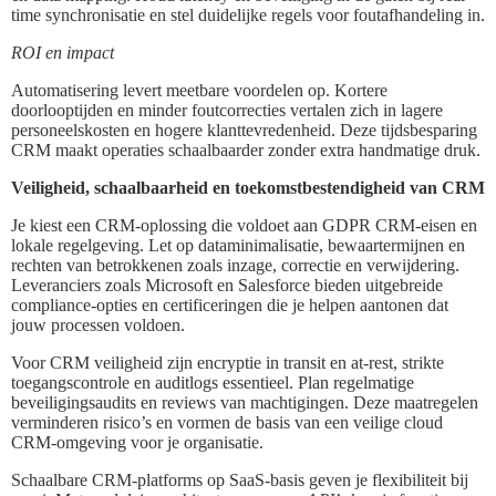
time synchronisatie en stel duidelijke regels voor foutafhandeling in.
ROI en impact
Automatisering levert meetbare voordelen op. Kortere
doorlooptijden en minder foutcorrecties vertalen zich in lagere
personeelskosten en hogere klanttevredenheid. Deze tijdsbesparing
CRM maakt operaties schaalbaarder zonder extra handmatige druk.
Veiligheid, schaalbaarheid en toekomstbestendigheid van CRM
Je kiest een CRM-oplossing die voldoet aan GDPR CRM-eisen en
lokale regelgeving. Let op dataminimalisatie, bewaartermijnen en
rechten van betrokkenen zoals inzage, correctie en verwijdering.
Leveranciers zoals Microsoft en Salesforce bieden uitgebreide
compliance-opties en certificeringen die je helpen aantonen dat
jouw processen voldoen.
Voor CRM veiligheid zijn encryptie in transit en at-rest, strikte
toegangscontrole en auditlogs essentieel. Plan regelmatige
beveiligingsaudits en reviews van machtigingen. Deze maatregelen
verminderen risico’s en vormen de basis van een veilige cloud
CRM-omgeving voor je organisatie.
Schaalbare CRM-platforms op SaaS-basis geven je flexibiliteit bij