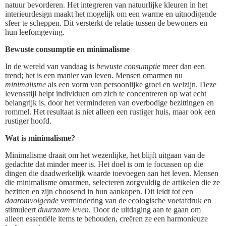
natuur bevorderen. Het integreren van natuurlijke kleuren in het
interieurdesign maakt het mogelijk om een warme en uitnodigende
sfeer te scheppen. Dit versterkt de relatie tussen de bewoners en
hun leefomgeving.
Bewuste consumptie en minimalisme
In de wereld van vandaag is
bewuste consumptie
meer dan een
trend; het is een manier van leven. Mensen omarmen nu
minimalisme
als een vorm van persoonlijke groei en welzijn. Deze
levensstijl helpt individuen om zich te concentreren op wat echt
belangrijk is, door het verminderen van overbodige bezittingen en
rommel. Het resultaat is niet alleen een rustiger huis, maar ook een
rustiger hoofd.
Wat is minimalisme?
Minimalisme draait om het wezenlijke, het blijft uitgaan van de
gedachte dat minder meer is. Het doel is om te focussen op die
dingen die daadwerkelijk waarde toevoegen aan het leven. Mensen
die minimalisme omarmen, selecteren zorgvuldig de artikelen die ze
bezitten en zijn choosend in hun aankopen. Dit leidt tot een
daaromvolgende
vermindering van de ecologische voetafdruk en
stimuleert
duurzaam leven
. Door de uitdaging aan te gaan om
alleen essentiële items te behouden, creëren ze een harmonieuze