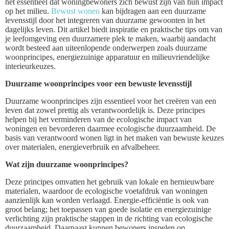
het essentieel dat woningbewoners zich bewust zijn van hun impact
op het milieu.
Bewust wonen
kan bijdragen aan een duurzame
levensstijl door het integreren van duurzame gewoonten in het
dagelijks leven. Dit artikel biedt inspiratie en praktische tips om van
je leefomgeving een duurzamere plek te maken, waarbij aandacht
wordt besteed aan uiteenlopende onderwerpen zoals duurzame
woonprincipes, energiezuinige apparatuur en milieuvriendelijke
interieurkeuzes.
Duurzame woonprincipes voor een bewuste levensstijl
Duurzame woonprincipes zijn essentieel voor het creëren van een
leven dat zowel prettig als verantwoordelijk is. Deze principes
helpen bij het verminderen van de ecologische impact van
woningen en bevorderen daarmee ecologische duurzaamheid. De
basis van verantwoord wonen ligt in het maken van bewuste keuzes
over materialen, energieverbruik en afvalbeheer.
Wat zijn duurzame woonprincipes?
Deze principes omvatten het gebruik van lokale en hernieuwbare
materialen, waardoor de ecologische voetafdruk van woningen
aanzienlijk kan worden verlaagd. Energie-efficiëntie is ook van
groot belang; het toepassen van goede isolatie en energiezuinige
verlichting zijn praktische stappen in de richting van ecologische
duurzaamheid. Daarnaast kunnen bewoners inspelen op