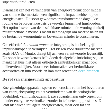
supermarktproducten.
Daarnaast kan het verminderen van energieverbruik door middel
van slimme thermostaten een significante impact hebben op de
energiekosten. Dit soort gewoontes transformeert de dagelijkse
routine en bevordert
bewuste gewoontes
binnen het huishouden.
Het optimaliseren van de beschikbare ruimte in de woning dankzij
multifunctionele meubels maakt het mogelijk om meer te halen uit
de bestaande woonruimte en bovendien minder te consumeren.
Om effectief
duurzaam wonen
te integreren, is het belangrijk om
impulsaankopen te vermijden. Het kiezen voor duurzame merken,
zoals HAY of Muuto, draagt bij aan een verantwoorde levensstijl.
Dit soort bewuste keuzes beïnvloedt de algehele inrichtingsstijl en
maakt het huis niet alleen esthetisch aantrekkelijker, maar ook
milieuvriendelijker. Voor meer informatie over herbruikbare
accessoires en hun voordelen kan men terecht op
deze bronnen
.
De rol van energiezuinige apparatuur
Energiezuinige apparaten spelen een cruciale rol in het bevorderen
van energiebesparing en het verminderen van de ecologische
voetafdruk van huishoudens. Deze apparaten zijn ontworpen om
minder energie te verbruiken zonder in te boeten op prestaties. Dit
leidt niet alleen tot lagere energiekosten, maar ook tot een