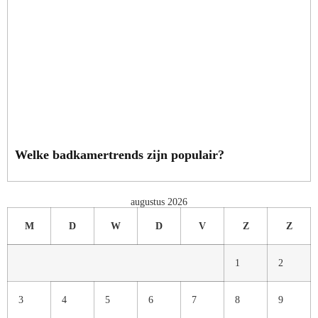
Welke badkamertrends zijn populair?
augustus 2026
M
D
W
D
V
Z
Z
1
2
3
4
5
6
7
8
9