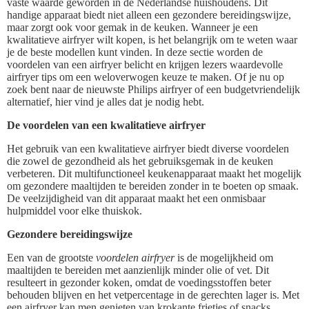
vaste waarde geworden in de Nederlandse huishoudens. Dit
handige apparaat biedt niet alleen een gezondere bereidingswijze,
maar zorgt ook voor gemak in de keuken. Wanneer je een
kwalitatieve airfryer wilt kopen, is het belangrijk om te weten waar
je de beste modellen kunt vinden. In deze sectie worden de
voordelen van een airfryer belicht en krijgen lezers waardevolle
airfryer tips om een weloverwogen keuze te maken. Of je nu op
zoek bent naar de nieuwste Philips airfryer of een budgetvriendelijk
alternatief, hier vind je alles dat je nodig hebt.
De voordelen van een kwalitatieve airfryer
Het gebruik van een kwalitatieve airfryer biedt diverse voordelen
die zowel de gezondheid als het gebruiksgemak in de keuken
verbeteren. Dit multifunctioneel keukenapparaat maakt het mogelijk
om gezondere maaltijden te bereiden zonder in te boeten op smaak.
De veelzijdigheid van dit apparaat maakt het een onmisbaar
hulpmiddel voor elke thuiskok.
Gezondere bereidingswijze
Een van de grootste
voordelen airfryer
is de mogelijkheid om
maaltijden te bereiden met aanzienlijk minder olie of vet. Dit
resulteert in gezonder koken, omdat de voedingsstoffen beter
behouden blijven en het vetpercentage in de gerechten lager is. Met
een airfryer kan men genieten van krokante frietjes of snacks