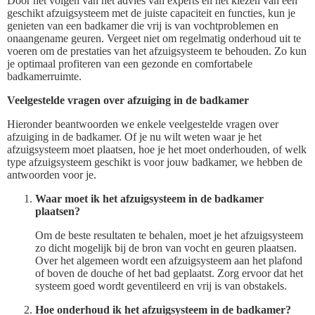
Door het volgen van het advies van experts en het kiezen van een
geschikt afzuigsysteem met de juiste capaciteit en functies, kun je
genieten van een badkamer die vrij is van vochtproblemen en
onaangename geuren. Vergeet niet om regelmatig onderhoud uit te
voeren om de prestaties van het afzuigsysteem te behouden. Zo kun
je optimaal profiteren van een gezonde en comfortabele
badkamerruimte.
Veelgestelde vragen over afzuiging in de badkamer
Hieronder beantwoorden we enkele veelgestelde vragen over
afzuiging in de badkamer. Of je nu wilt weten waar je het
afzuigsysteem moet plaatsen, hoe je het moet onderhouden, of welk
type afzuigsysteem geschikt is voor jouw badkamer, we hebben de
antwoorden voor je.
Waar moet ik het afzuigsysteem in de badkamer
plaatsen?
Om de beste resultaten te behalen, moet je het afzuigsysteem
zo dicht mogelijk bij de bron van vocht en geuren plaatsen.
Over het algemeen wordt een afzuigsysteem aan het plafond
of boven de douche of het bad geplaatst. Zorg ervoor dat het
systeem goed wordt geventileerd en vrij is van obstakels.
Hoe onderhoud ik het afzuigsysteem in de badkamer?