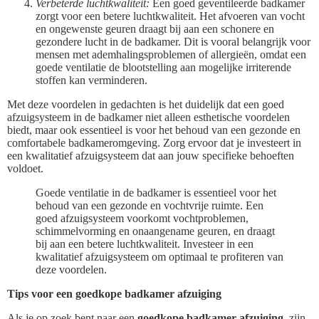
Verbeterde luchtkwaliteit:
Een goed geventileerde badkamer
zorgt voor een betere luchtkwaliteit. Het afvoeren van vocht
en ongewenste geuren draagt bij aan een schonere en
gezondere lucht in de badkamer. Dit is vooral belangrijk voor
mensen met ademhalingsproblemen of allergieën, omdat een
goede ventilatie de blootstelling aan mogelijke irriterende
stoffen kan verminderen.
Met deze voordelen in gedachten is het duidelijk dat een goed
afzuigsysteem in de badkamer niet alleen esthetische voordelen
biedt, maar ook essentieel is voor het behoud van een gezonde en
comfortabele badkameromgeving. Zorg ervoor dat je investeert in
een kwalitatief afzuigsysteem dat aan jouw specifieke behoeften
voldoet.
Goede ventilatie in de badkamer is essentieel voor het
behoud van een gezonde en vochtvrije ruimte. Een
goed afzuigsysteem voorkomt vochtproblemen,
schimmelvorming en onaangename geuren, en draagt
bij aan een betere luchtkwaliteit. Investeer in een
kwalitatief afzuigsysteem om optimaal te profiteren van
deze voordelen.
Tips voor een goedkope badkamer afzuiging
Als je op zoek bent naar een
goedkope badkamer afzuiging
, zijn