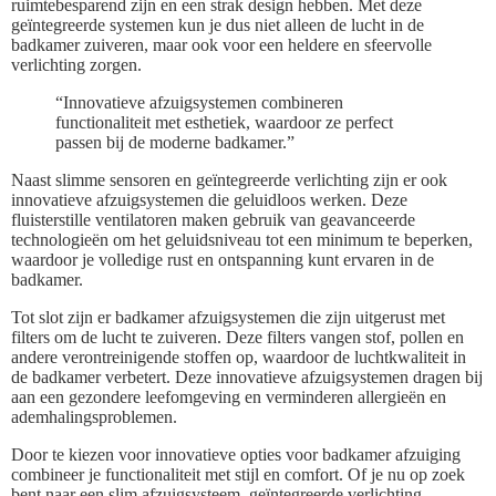
ruimtebesparend zijn en een strak design hebben. Met deze
geïntegreerde systemen kun je dus niet alleen de lucht in de
badkamer zuiveren, maar ook voor een heldere en sfeervolle
verlichting zorgen.
“Innovatieve afzuigsystemen combineren
functionaliteit met esthetiek, waardoor ze perfect
passen bij de moderne badkamer.”
Naast slimme sensoren en geïntegreerde verlichting zijn er ook
innovatieve afzuigsystemen die geluidloos werken. Deze
fluisterstille ventilatoren maken gebruik van geavanceerde
technologieën om het geluidsniveau tot een minimum te beperken,
waardoor je volledige rust en ontspanning kunt ervaren in de
badkamer.
Tot slot zijn er badkamer afzuigsystemen die zijn uitgerust met
filters om de lucht te zuiveren. Deze filters vangen stof, pollen en
andere verontreinigende stoffen op, waardoor de luchtkwaliteit in
de badkamer verbetert. Deze innovatieve afzuigsystemen dragen bij
aan een gezondere leefomgeving en verminderen allergieën en
ademhalingsproblemen.
Door te kiezen voor innovatieve opties voor badkamer afzuiging
combineer je functionaliteit met stijl en comfort. Of je nu op zoek
bent naar een slim afzuigsysteem, geïntegreerde verlichting,