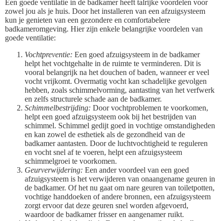
Een goede ventilatie in de badkamer heeft talrijke voordelen voor
zowel jou als je huis. Door het installeren van een afzuigsysteem
kun je genieten van een gezondere en comfortabelere
badkameromgeving. Hier zijn enkele belangrijke voordelen van
goede ventilatie:
Vochtpreventie:
Een goed afzuigsysteem in de badkamer
helpt het vochtgehalte in de ruimte te verminderen. Dit is
vooral belangrijk na het douchen of baden, wanneer er veel
vocht vrijkomt. Overmatig vocht kan schadelijke gevolgen
hebben, zoals schimmelvorming, aantasting van het verfwerk
en zelfs structurele schade aan de badkamer.
Schimmelbestrijding:
Door vochtproblemen te voorkomen,
helpt een goed afzuigsysteem ook bij het bestrijden van
schimmel. Schimmel gedijt goed in vochtige omstandigheden
en kan zowel de esthetiek als de gezondheid van de
badkamer aantasten. Door de luchtvochtigheid te reguleren
en vocht snel af te voeren, helpt een afzuigsysteem
schimmelgroei te voorkomen.
Geurverwijdering:
Een ander voordeel van een goed
afzuigsysteem is het verwijderen van onaangename geuren in
de badkamer. Of het nu gaat om nare geuren van toiletpotten,
vochtige handdoeken of andere bronnen, een afzuigsysteem
zorgt ervoor dat deze geuren snel worden afgevoerd,
waardoor de badkamer frisser en aangenamer ruikt.