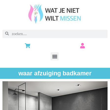
waar afzuiging badkamer