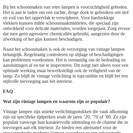
Bij het schoonmaken van retro lampen is voorzichtigheid geboden.
Het is aan te raden om een zachte, droge doek te gebruiken om stof
en vuil van het oppervlak te verwijderen. Voor hardnekkige
vlekken kunnen milde schoonmaakmiddelen, die speciaal zijn
ontwikkeld voor delicate materialen, worden toegepast. Zorg ervoor
dat men geen agressieve chemicaliën gebruikt, aangezien deze de
afwerking of het glas kunnen beschadigen.
Naast het schoonmaken is ook de verzorging van vintage lampen
belangrijk. Regelmatig controleren op slijtage of beschadigingen
kan problemen voorkomen. Het is verstandig om de bedrading en
aansluitingen af en toe te inspecteren. Dit zorgt niet alleen voor een
optimale werking maar bewerkstelligt ook de veiligheid van de
lamp. Zo blijft de vintage verlichting in topconditie en blijft het een
stijlvolle toevoeging aan het interieur.
FAQ
Wat zijn vintage lampen en waarom zijn ze populair?
Vintage lampen zijn unieke verlichtingsstukken die vaak afkomstig
zijn uit specifieke tijdperken zoals de jaren ’20, ’70 of ’80. Ze zijn
populair vanwege hun karaktervolle uitstraling en de charme die ze
toevoegen aan elk interieur. Ze bieden een alternatief voor de
massaproductie moderne lampen, waardoor ze een gekoesterde