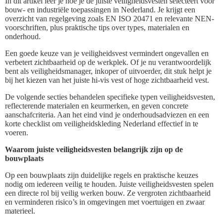
In dit artikel leer je hoe je de juiste veiligheidsvesten selecteert voor
bouw- en industriële toepassingen in Nederland. Je krijgt een
overzicht van regelgeving zoals EN ISO 20471 en relevante NEN-
voorschriften, plus praktische tips over types, materialen en
onderhoud.
Een goede keuze van je veiligheidsvest vermindert ongevallen en
verbetert zichtbaarheid op de werkplek. Of je nu verantwoordelijk
bent als veiligheidsmanager, inkoper of uitvoerder, dit stuk helpt je
bij het kiezen van het juiste hi-vis vest of hoge zichtbaarheid vest.
De volgende secties behandelen specifieke typen veiligheidsvesten,
reflecterende materialen en keurmerken, en geven concrete
aanschafcriteria. Aan het eind vind je onderhoudsadviezen en een
korte checklist om veiligheidskleding Nederland effectief in te
voeren.
Waarom juiste veiligheidsvesten belangrijk zijn op de
bouwplaats
Op een bouwplaats zijn duidelijke regels en praktische keuzes
nodig om iedereen veilig te houden. Juiste veiligheidsvesten spelen
een directe rol bij veilig werken bouw. Ze vergroten zichtbaarheid
en verminderen risico’s in omgevingen met voertuigen en zwaar
materieel.