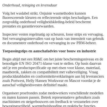
Onderhoud, reiniging en levensduur
Volg het waslabel strikt. Onjuiste wasmethoden kunnen
fluorescerende kleuren en reflecterende strips beschadigen. Een
zorgvuldig onderhoud veiligheidskleding-beleid beschermt
prestaties en garantievoorwaarden.
Inspecteer vesten regelmatig op scheuren, losse strips en vervaging.
Stel vervangingsintervallen vast op basis van intensiteit van gebruik
en documenteer onderhoud en vervanging in uw PBM-beheer.
Toepassingstips en aanschafadvies voor bouw en industrie
Begin altijd met een RI&E om het juiste beschermingsniveau en de
benodigde EN ISO 20471-klasse vast te stellen. Op basis daarvan
stel je een productspecificatie op met eisen voor klasse, materiaal,
maatbereik, zakken en compatibiliteit met valbeveiliging. Vraag
productdatabladen en conformiteitsverklaringen aan bij leveranciers
zoals Portwest, Helly Hansen Workwear en Mascot voordat je de
aanschaf veiligheidsvesten definitief maakt.
Organiseer proefrondes zodat medewerkers verschillende modellen
en maten kunnen passen. Betrek representatieve gebruikers zoals
machinisten en steigerbouwers om feedback te verzamelen over
bewegingsvrijheid, warmtehuishouding en praktische functies.