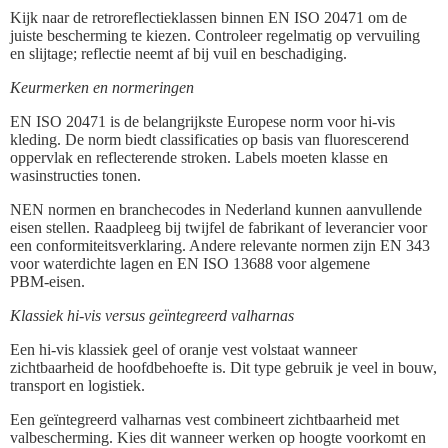
Kijk naar de retroreflectieklassen binnen EN ISO 20471 om de
juiste bescherming te kiezen. Controleer regelmatig op vervuiling
en slijtage; reflectie neemt af bij vuil en beschadiging.
Keurmerken en normeringen
EN ISO 20471 is de belangrijkste Europese norm voor hi‑vis
kleding. De norm biedt classificaties op basis van fluorescerend
oppervlak en reflecterende stroken. Labels moeten klasse en
wasinstructies tonen.
NEN normen en branchecodes in Nederland kunnen aanvullende
eisen stellen. Raadpleeg bij twijfel de fabrikant of leverancier voor
een conformiteitsverklaring. Andere relevante normen zijn EN 343
voor waterdichte lagen en EN ISO 13688 voor algemene
PBM‑eisen.
Klassiek hi‑vis versus geïntegreerd valharnas
Een hi-vis klassiek geel of oranje vest volstaat wanneer
zichtbaarheid de hoofdbehoefte is. Dit type gebruik je veel in bouw,
transport en logistiek.
Een geïntegreerd valharnas vest combineert zichtbaarheid met
valbescherming. Kies dit wanneer werken op hoogte voorkomt en