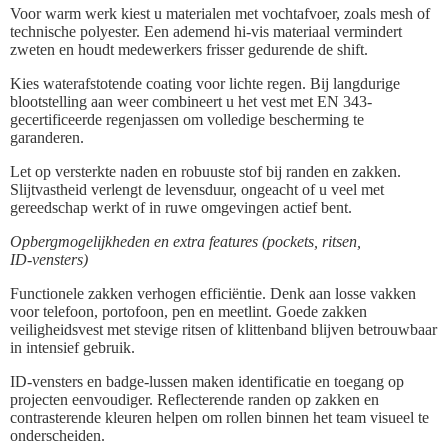
Voor warm werk kiest u materialen met vochtafvoer, zoals mesh of
technische polyester. Een ademend hi-vis materiaal vermindert
zweten en houdt medewerkers frisser gedurende de shift.
Kies waterafstotende coating voor lichte regen. Bij langdurige
blootstelling aan weer combineert u het vest met EN 343-
gecertificeerde regenjassen om volledige bescherming te
garanderen.
Let op versterkte naden en robuuste stof bij randen en zakken.
Slijtvastheid verlengt de levensduur, ongeacht of u veel met
gereedschap werkt of in ruwe omgevingen actief bent.
Opbergmogelijkheden en extra features (pockets, ritsen,
ID‑vensters)
Functionele zakken verhogen efficiëntie. Denk aan losse vakken
voor telefoon, portofoon, pen en meetlint. Goede zakken
veiligheidsvest met stevige ritsen of klittenband blijven betrouwbaar
in intensief gebruik.
ID-vensters en badge-lussen maken identificatie en toegang op
projecten eenvoudiger. Reflecterende randen op zakken en
contrasterende kleuren helpen om rollen binnen het team visueel te
onderscheiden.