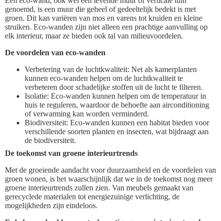
Een eco-wand, ook wel een levende muur of verticale tuin
genoemd, is een muur die geheel of gedeeltelijk bedekt is met
groen. Dit kan variëren van mos en varens tot kruiden en kleine
struiken. Eco-wanden zijn niet alleen een prachtige aanvulling op
elk interieur, maar ze bieden ook tal van milieuvoordelen.
De voordelen van eco-wanden
Verbetering van de luchtkwaliteit: Net als kamerplanten
kunnen eco-wanden helpen om de luchtkwaliteit te
verbeteren door schadelijke stoffen uit de lucht te filteren.
Isolatie: Eco-wanden kunnen helpen om de temperatuur in
huis te reguleren, waardoor de behoefte aan airconditioning
of verwarming kan worden verminderd.
Biodiversiteit: Eco-wanden kunnen een habitat bieden voor
verschillende soorten planten en insecten, wat bijdraagt aan
de biodiversiteit.
De toekomst van groene interieurtrends
Met de groeiende aandacht voor duurzaamheid en de voordelen van
groen wonen, is het waarschijnlijk dat we in de toekomst nog meer
groene interieurtrends zullen zien. Van meubels gemaakt van
gerecyclede materialen tot energiezuinige verlichting, de
mogelijkheden zijn eindeloos.