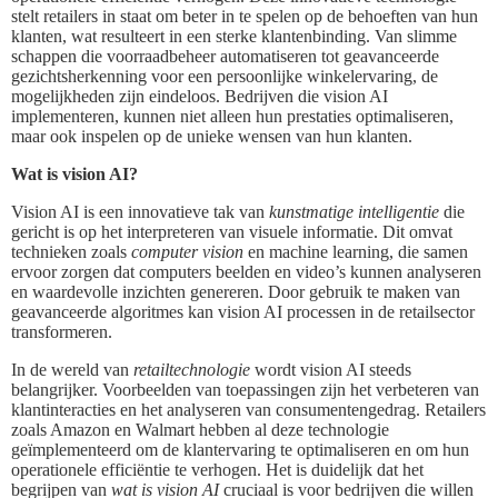
stelt retailers in staat om beter in te spelen op de behoeften van hun
klanten, wat resulteert in een sterke klantenbinding. Van slimme
schappen die voorraadbeheer automatiseren tot geavanceerde
gezichtsherkenning voor een persoonlijke winkelervaring, de
mogelijkheden zijn eindeloos. Bedrijven die vision AI
implementeren, kunnen niet alleen hun prestaties optimaliseren,
maar ook inspelen op de unieke wensen van hun klanten.
Wat is vision AI?
Vision AI is een innovatieve tak van
kunstmatige intelligentie
die
gericht is op het interpreteren van visuele informatie. Dit omvat
technieken zoals
computer vision
en machine learning, die samen
ervoor zorgen dat computers beelden en video’s kunnen analyseren
en waardevolle inzichten genereren. Door gebruik te maken van
geavanceerde algoritmes kan vision AI processen in de retailsector
transformeren.
In de wereld van
retailtechnologie
wordt vision AI steeds
belangrijker. Voorbeelden van toepassingen zijn het verbeteren van
klantinteracties en het analyseren van consumentengedrag. Retailers
zoals Amazon en Walmart hebben al deze technologie
geïmplementeerd om de klantervaring te optimaliseren en om hun
operationele efficiëntie te verhogen. Het is duidelijk dat het
begrijpen van
wat is vision AI
cruciaal is voor bedrijven die willen