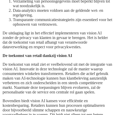
Verzameling van persoonsgegevens moet beperkt blijven tot
wat noodzakelijk is.
Data-analytics moeten voldoen aan de geldende wet- en
regelgeving.
Transparante communicatiestrategieën zijn essentieel voor het
opbouwen van vertrouwen.
De uitdaging ligt in het effectief implementeren van vision AI
zonder de privacy van klanten in gevaar te brengen. Het is helder
dat de toekomst van retail afhangt van verantwoorde
dataverwerking en respect voor privacykwesties.
De toekomst van retail dankzij vision AI
De toekomst van retail ziet er veelbelovend uit met de integratie van
vision AI. Innovatie in deze technologie zal de manier waarop
consumenten winkelen transformeren. Retailers die actief gebruik
maken van AI-technologie kunnen hun klantbeleving aanzienlijk
verbeteren en zich onderscheiden in een steeds competitievere
markt. Naarmate deze toepassingen blijven evolueren, zal de
personalisatie van de service een centrale rol gaan spelen.
Bovendien biedt vision AI kansen voor efficiëntie en
kostenbesparing. Retailers kunnen hun processen optimaliseren
door bijvoorbeeld slimme schappen en nauwkeurige
voorraadbeheer in te voeren. Dit leidt niet alleen tot een betere