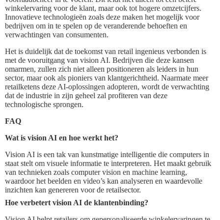
winkelervaring voor de klant, maar ook tot hogere omzetcijfers.
Innovatieve technologieën zoals deze maken het mogelijk voor
bedrijven om in te spelen op de veranderende behoeften en
verwachtingen van consumenten.
Het is duidelijk dat de toekomst van retail ingenieus verbonden is
met de vooruitgang van vision AI. Bedrijven die deze kansen
omarmen, zullen zich niet alleen positioneren als leiders in hun
sector, maar ook als pioniers van klantgerichtheid. Naarmate meer
retailketens deze AI-oplossingen adopteren, wordt de verwachting
dat de industrie in zijn geheel zal profiteren van deze
technologische sprongen.
FAQ
Wat is vision AI en hoe werkt het?
Vision AI is een tak van kunstmatige intelligentie die computers in
staat stelt om visuele informatie te interpreteren. Het maakt gebruik
van technieken zoals computer vision en machine learning,
waardoor het beelden en video’s kan analyseren en waardevolle
inzichten kan genereren voor de retailsector.
Hoe verbetert vision AI de klantenbinding?
Vision AI helpt retailers om gepersonaliseerde winkelervaringen te