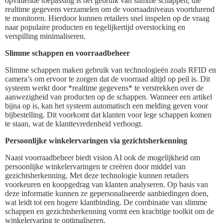
opvallende toepassing is het gebruik van slimme schappen, die
realtime gegevens verzamelen om de voorraadniveaus voortdurend
te monitoren. Hierdoor kunnen retailers snel inspelen op de vraag
naar populaire producten en tegelijkertijd overstocking en
verspilling minimaliseren.
Slimme schappen en voorraadbeheer
Slimme schappen maken gebruik van technologieën zoals RFID en
camera’s om ervoor te zorgen dat de voorraad altijd op peil is. Dit
systeem werkt door *realtime gegevens* te verstrekken over de
aanwezigheid van producten op de schappen. Wanneer een artikel
bijna op is, kan het systeem automatisch een melding geven voor
bijbestelling. Dit voorkomt dat klanten voor lege schappen komen
te staan, wat de klanttevredenheid verhoogt.
Persoonlijke winkelervaringen via gezichtsherkenning
Naast voorraadbeheer biedt vision AI ook de mogelijkheid om
persoonlijke winkelervaringen te creëren door middel van
gezichtsherkenning. Met deze technologie kunnen retailers
voorkeuren en koopgedrag van klanten analyseren. Op basis van
deze informatie kunnen ze gepersonaliseerde aanbiedingen doen,
wat leidt tot een hogere klantbinding. De combinatie van slimme
schappen en gezichtsherkenning vormt een krachtige toolkit om de
winkelervaring te optimaliseren.