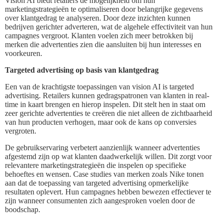
Vision AI biedt retailers de mogelijkheid om hun
marketingstrategieën te optimaliseren door belangrijke gegevens
over klantgedrag te analyseren. Door deze inzichten kunnen
bedrijven gerichter adverteren, wat de algehele effectiviteit van hun
campagnes vergroot. Klanten voelen zich meer betrokken bij
merken die advertenties zien die aansluiten bij hun interesses en
voorkeuren.
Targeted advertising op basis van klantgedrag
Een van de krachtigste toepassingen van vision AI is targeted
advertising. Retailers kunnen gedragspatronen van klanten in real-
time in kaart brengen en hierop inspelen. Dit stelt hen in staat om
zeer gerichte advertenties te creëren die niet alleen de zichtbaarheid
van hun producten verhogen, maar ook de kans op conversies
vergroten.
De gebruikservaring verbetert aanzienlijk wanneer advertenties
afgestemd zijn op wat klanten daadwerkelijk willen. Dit zorgt voor
relevantere marketingstrategieën die inspelen op specifieke
behoeftes en wensen. Case studies van merken zoals Nike tonen
aan dat de toepassing van targeted advertising opmerkelijke
resultaten oplevert. Hun campagnes hebben bewezen effectiever te
zijn wanneer consumenten zich aangesproken voelen door de
boodschap.