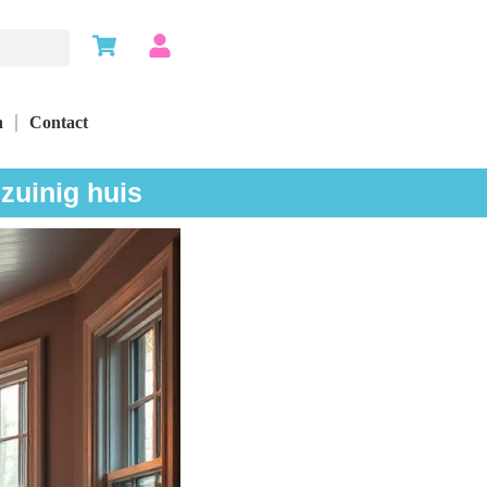
n
Contact
zuinig huis