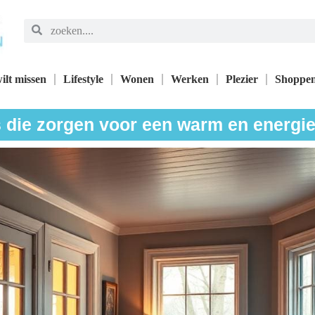
ilt missen
Lifestyle
Wonen
Werken
Plezier
Shoppe
s die zorgen voor een warm en energie