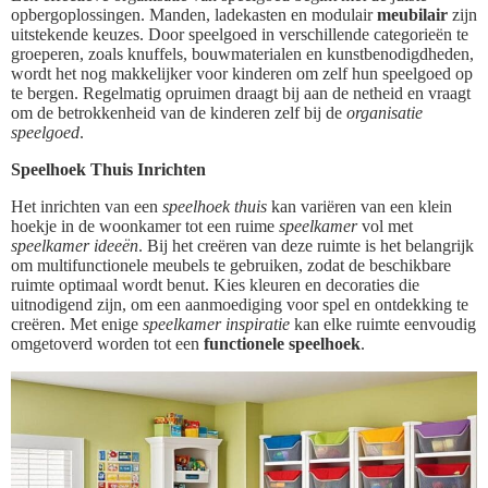
opbergoplossingen. Manden, ladekasten en modulair
meubilair
zijn
uitstekende keuzes. Door speelgoed in verschillende categorieën te
groeperen, zoals knuffels, bouwmaterialen en kunstbenodigdheden,
wordt het nog makkelijker voor kinderen om zelf hun speelgoed op
te bergen. Regelmatig opruimen draagt bij aan de netheid en vraagt
om de betrokkenheid van de kinderen zelf bij de
organisatie
speelgoed
.
Speelhoek Thuis Inrichten
Het inrichten van een
speelhoek thuis
kan variëren van een klein
hoekje in de woonkamer tot een ruime
speelkamer
vol met
speelkamer ideeën
. Bij het creëren van deze ruimte is het belangrijk
om multifunctionele meubels te gebruiken, zodat de beschikbare
ruimte optimaal wordt benut. Kies kleuren en decoraties die
uitnodigend zijn, om een aanmoediging voor spel en ontdekking te
creëren. Met enige
speelkamer inspiratie
kan elke ruimte eenvoudig
omgetoverd worden tot een
functionele speelhoek
.