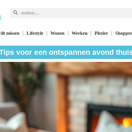
ilt missen
Lifestyle
Wonen
Werken
Plezier
Shoppe
Tips voor een ontspannen avond thui