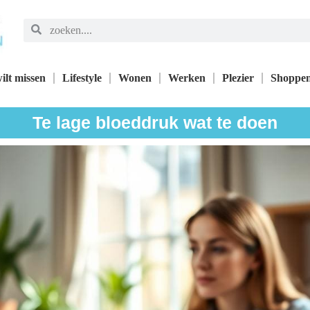
ilt missen
Lifestyle
Wonen
Werken
Plezier
Shoppe
Te lage bloeddruk wat te doen