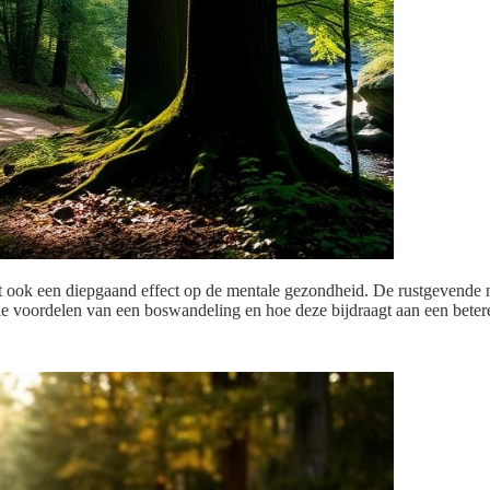
ft ook een diepgaand effect op de mentale gezondheid. De rustgevende 
le voordelen van een boswandeling en hoe deze bijdraagt aan een beter