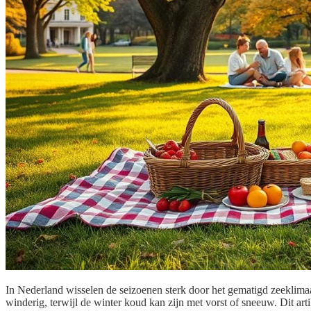
In Nederland wisselen de seizoenen sterk door het gematigd zeeklimaa
winderig, terwijl de winter koud kan zijn met vorst of sneeuw. Dit art