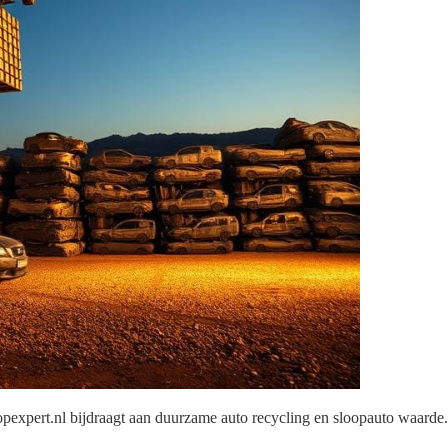
expert.nl bijdraagt aan duurzame auto recycling en sloopauto waarde.