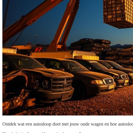
Ontdek wat een autosloop doet met jouw oude wagen en hoe autosloop