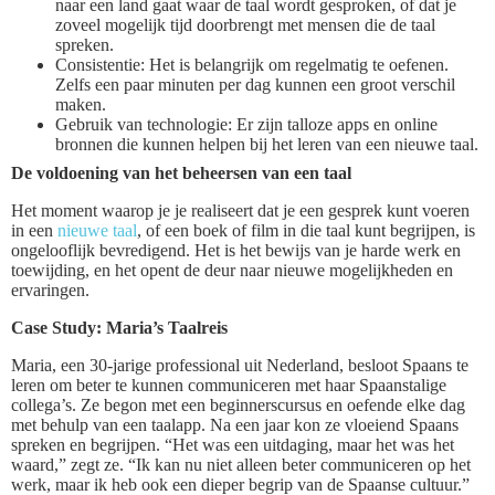
naar een land gaat waar de taal wordt gesproken, of dat je
zoveel mogelijk tijd doorbrengt met mensen die de taal
spreken.
Consistentie: Het is belangrijk om regelmatig te oefenen.
Zelfs een paar minuten per dag kunnen een groot verschil
maken.
Gebruik van technologie: Er zijn talloze apps en online
bronnen die kunnen helpen bij het leren van een nieuwe taal.
De voldoening van het beheersen van een taal
Het moment waarop je je realiseert dat je een gesprek kunt voeren
in een
nieuwe taal
, of een boek of film in die taal kunt begrijpen, is
ongelooflijk bevredigend. Het is het bewijs van je harde werk en
toewijding, en het opent de deur naar nieuwe mogelijkheden en
ervaringen.
Case Study: Maria’s Taalreis
Maria, een 30-jarige professional uit Nederland, besloot Spaans te
leren om beter te kunnen communiceren met haar Spaanstalige
collega’s. Ze begon met een beginnerscursus en oefende elke dag
met behulp van een taalapp. Na een jaar kon ze vloeiend Spaans
spreken en begrijpen. “Het was een uitdaging, maar het was het
waard,” zegt ze. “Ik kan nu niet alleen beter communiceren op het
werk, maar ik heb ook een dieper begrip van de Spaanse cultuur.”