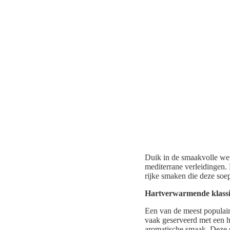
Duik in de smaakvolle wer
mediterrane verleidingen. 
rijke smaken die deze soep
Hartverwarmende klassi
Een van de meest populair
vaak geserveerd met een he
aromatische smaak. Deze s