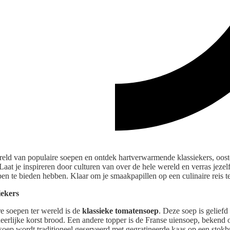
eld van populaire soepen en ontdek hartverwarmende klassiekers, oost
Laat je inspireren door culturen van over de hele wereld en verras jezel
en te bieden hebben. Klaar om je smaakpapillen op een culinaire reis t
ekers
e soepen ter wereld is de
klassieke
tomatensoep
. Deze soep is geliefd
erlijke korst brood. Een andere topper is de Franse uiensoep, bekend o
oep wordt traditioneel geserveerd met gegratineerde kaas op een stokb