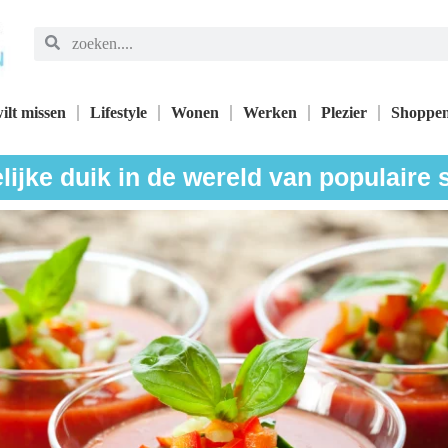
ilt missen
Lifestyle
Wonen
Werken
Plezier
Shoppe
ijke duik in de wereld van populaire