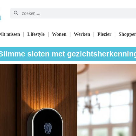
ilt missen
Lifestyle
Wonen
Werken
Plezier
Shoppe
Slimme sloten met gezichtsherkennin