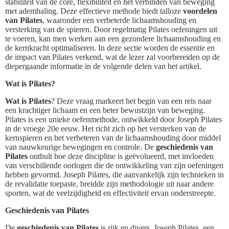
stabiliteit van de core, flexibiliteit en het verbinden van beweging
met ademhaling. Deze effectieve methode biedt talloze
voordelen
van Pilates
, waaronder een verbeterde lichaamshouding en
versterking van de spieren. Door regelmatig Pilates oefeningen uit
te voeren, kan men werken aan een gezondere lichaamshouding en
de kernkracht optimaliseren. In deze sectie worden de essentie en
de impact van Pilates verkend, wat de lezer zal voorbereiden op de
diepergaande informatie in de volgende delen van het artikel.
Wat is Pilates?
Wat is Pilates
? Deze vraag markeert het begin van een reis naar
een krachtiger lichaam en een beter bewustzijn van beweging.
Pilates is een unieke oefenmethode, ontwikkeld door Joseph Pilates
in de vroege 20e eeuw. Het richt zich op het versterken van de
kernspieren en het verbeteren van de lichaamshouding door middel
van nauwkeurige bewegingen en controle. De
geschiedenis van
Pilates
onthult hoe deze discipline is geëvolueerd, met invloeden
van verschillende oorlogen die de ontwikkeling van zijn oefeningen
hebben gevormd. Joseph Pilates, die aanvankelijk zijn technieken in
de revalidatie toepaste, breidde zijn methodologie uit naar andere
sporten, wat de veelzijdigheid en effectiviteit ervan onderstreepte.
Geschiedenis van Pilates
De
geschiedenis van Pilates
is rijk en divers. Joseph Pilates, een