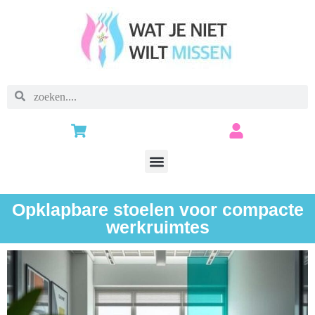
Opklapbare stoelen voor compacte
werkruimtes