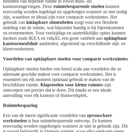
benutten van beperkte ruimte in zowel thuis- als
kantooromgevingen. Deze
ruimtebesparende stoelen
kunnen
eenvoudig worden ingeklapt en opgeborgen wanneer ze niet nodig
zijn, waardoor ze ideaal zijn voor compacte werkruimtes. Het
gebruik van
inklapbare zitmeubelen
zorgt voor een flexibele
indeling van de ruimte, wat bijzonder handig is bij bijeenkomsten
en evenementen. Voor veelzijdige en aantrekkelijke opties kunnen
merken zoals IKEA en vidaXL een grote variëteit aan
opklapbaar
kantoormeubilair
aanbieden, afgestemd op verschillende stijl- en
kleurvoorkeuren.
Voordelen van opklapbare stoelen voor compacte werkruimtes
Opklapbare stoelen bieden een breed scala aan voordelen die ze
uitermate geschikt maken voor compacte werkruimtes. Het is
essentieel om elk moment optimaal gebruik te maken van de
beschikbare ruimte.
Klapstoelen voor kleine ruimtes
zijn
ontworpen om precies dat te doen. Dit maakt ze een ideale
aanvulling voor elk kantoor of thuiswerkplek.
Ruimtebesparing
Een van de meest significante voordelen van
opvouwbare
werkstoelen
is hun ruimtebesparende ontwerp. Ze kunnen
eenvoudig worden opgeborgen wanneer ze niet in gebruik zijn. Dit
is vooral belangrijk in kleinere ruimtes, waar elke vierkante meter