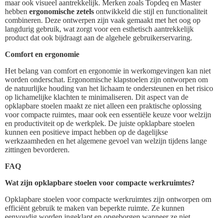
maar ook visueel aantrekkelijk. Merken zoals Topdeq en Master
hebben
ergonomische zetels
ontwikkeld die stijl en functionaliteit
combineren. Deze ontwerpen zijn vaak gemaakt met het oog op
langdurig gebruik, wat zorgt voor een esthetisch aantrekkelijk
product dat ook bijdraagt aan de algehele gebruikerservaring.
Comfort en ergonomie
Het belang van comfort en ergonomie in werkomgevingen kan niet
worden onderschat. Ergonomische klapstoelen zijn ontworpen om
de natuurlijke houding van het lichaam te ondersteunen en het risico
op lichamelijke klachten te minimaliseren. Dit aspect van de
opklapbare stoelen maakt ze niet alleen een praktische oplossing
voor compacte ruimtes, maar ook een essentiële keuze voor welzijn
en productiviteit op de werkplek. De juiste opklapbare stoelen
kunnen een positieve impact hebben op de dagelijkse
werkzaamheden en het algemene gevoel van welzijn tijdens lange
zittingen bevorderen.
FAQ
Wat zijn opklapbare stoelen voor compacte werkruimtes?
Opklapbare stoelen voor compacte werkruimtes zijn ontworpen om
efficiënt gebruik te maken van beperkte ruimte. Ze kunnen
eenvoudig worden ingeklapt en opgeborgen wanneer ze niet