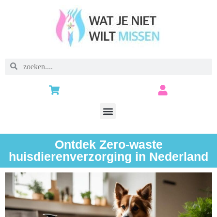
Ontdek Zero-waste
huisdierenverzorging in Nederland