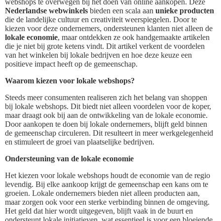
webshops te overwegen bij het doen van online aankopen. Deze
Nederlandse webwinkels
bieden een scala aan
unieke producten
die de landelijke cultuur en creativiteit weerspiegelen. Door te
kiezen voor deze ondernemers, ondersteunen klanten niet alleen de
lokale economie
, maar ontdekken ze ook handgemaakte artikelen
die je niet bij grote ketens vindt. Dit artikel verkent de voordelen
van het winkelen bij lokale bedrijven en hoe deze keuze een
positieve impact heeft op de gemeenschap.
Waarom kiezen voor lokale webshops?
Steeds meer consumenten realiseren zich het belang van shoppen
bij lokale webshops. Dit biedt niet alleen voordelen voor de koper,
maar draagt ook bij aan de ontwikkeling van de lokale economie.
Door aankopen te doen bij lokale ondernemers, blijft geld binnen
de gemeenschap circuleren. Dit resulteert in meer werkgelegenheid
en stimuleert de groei van plaatselijke bedrijven.
Ondersteuning van de lokale economie
Het kiezen voor lokale webshops houdt de economie van de regio
levendig. Bij elke aankoop krijgt de gemeenschap een kans om te
groeien. Lokale ondernemers bieden niet alleen producten aan,
maar zorgen ook voor een sterke verbinding binnen de omgeving.
Het geld dat hier wordt uitgegeven, blijft vaak in de buurt en
ondersteunt lokale initiatieven, wat essentieel is voor een bloeiende